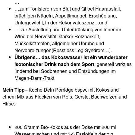
…
…zum Tonisieren von Blut und Qi bei Haarausfall,
brüchigen Nägeln, Appetitmangel, Erschöpfung,
Untergewicht, in der Rekonvaleszenz…und
… zur Ausleitung und Unterdrückung von innerem
Wind bei Nervosität, starker Reizbarkeit,
Muskelkrämpfen, allgemeiner Unruhe und
Nervenreizungen(Resstless Leg-Syndrom…).
Übrigens… das Kokoswasser ist ein wunderbarer
isotonischer Drink nach dem Sport
; generell wirkt es
lindernd bei Sodbrennen und Entzündungen im
Magen-Darm-Trakt.
Mein Tipp
– Koche Dein Porridge bspw. mit Kokos und
einem Mix aus Flocken von Reis, Gerste, Buchweizen und
Hirse:
200 Gramm Bio-Kokos aus der Dose mit 200 ml
Wasser mischen und mit 3-5 Esslöffeln der o.g.