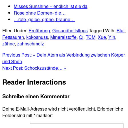
Misses Sunshine – endlich ist sie da
Rose ohne Dornen- die…
…rote, gelbe, grüne, braune…
Filed Under:
Ernährung
,
Gesundheitstipps
Tagged With:
Blut
,
Fettsäuren
,
kokosnuss
,
Mineralstoffe
,
Qi
,
TCM
,
Xue
,
Yin
,
zähne
,
zahnschmelz
Previous Post:
« Dein Atem als Verbindung zwischen Körper
und Shen
Next Post:
Schockzustände… »
Reader Interactions
Schreibe einen Kommentar
Deine E-Mail-Adresse wird nicht veröffentlicht.
Erforderliche
Felder sind mit
*
markiert