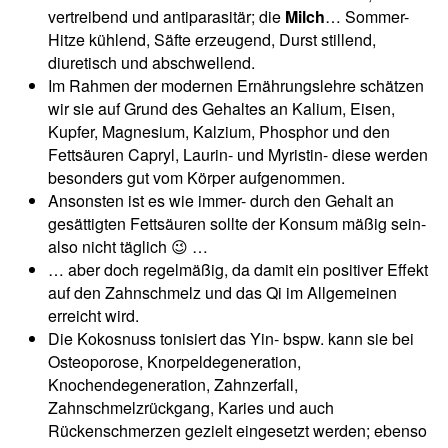
vertreibend und antiparasitär; die
Milch
… Sommer-
Hitze kühlend, Säfte erzeugend, Durst stillend,
diuretisch und abschwellend.
Im Rahmen der modernen Ernährungslehre schätzen
wir sie auf Grund des Gehaltes an Kalium, Eisen,
Kupfer, Magnesium, Kalzium, Phosphor und den
Fettsäuren Capryl, Laurin- und Myristin- diese werden
besonders gut vom Körper aufgenommen.
Ansonsten ist es wie immer- durch den Gehalt an
gesättigten Fettsäuren sollte der Konsum mäßig sein-
also nicht täglich 😉 …
… aber doch regelmäßig, da damit ein positiver Effekt
auf den Zahnschmelz und das Qi im Allgemeinen
erreicht wird.
Die Kokosnuss tonisiert das Yin- bspw. kann sie bei
Osteoporose, Knorpeldegeneration,
Knochendegeneration, Zahnzerfall,
Zahnschmelzrückgang, Karies und auch
Rückenschmerzen gezielt eingesetzt werden; ebenso