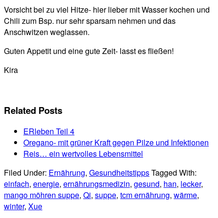
Vorsicht bei zu viel Hitze- hier lieber mit Wasser kochen und
Chili zum Bsp. nur sehr sparsam nehmen und das
Anschwitzen weglassen.
Guten Appetit und eine gute Zeit- lasst es fließen!
Kira
Related Posts
ERleben Teil 4
Oregano- mit grüner Kraft gegen Pilze und Infektionen
Reis… ein wertvolles Lebensmittel
Filed Under:
Ernährung
,
Gesundheitstipps
Tagged With:
einfach
,
energie
,
ernährungsmedizin
,
gesund
,
han
,
lecker
,
mango möhren suppe
,
Qi
,
suppe
,
tcm ernährung
,
wärme
,
winter
,
Xue