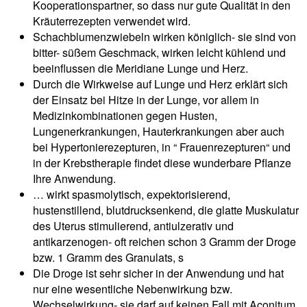
Kooperationspartner, so dass nur gute Qualität in den
Kräuterrezepten verwendet wird.
Schachblumenzwiebeln wirken königlich- sie sind von
bitter- süßem Geschmack, wirken leicht kühlend und
beeinflussen die Meridiane Lunge und Herz.
Durch die Wirkweise auf Lunge und Herz erklärt sich
der Einsatz bei Hitze in der Lunge, vor allem in
Medizinkombinationen gegen Husten,
Lungenerkrankungen, Hauterkrankungen aber auch
bei Hypertonierezepturen, in “ Frauenrezepturen“ und
in der Krebstherapie findet diese wunderbare Pflanze
Ihre Anwendung.
… wirkt spasmolytisch, expektorisierend,
hustenstillend, blutdrucksenkend, die glatte Muskulatur
des Uterus stimulierend, antiulzerativ und
antikarzenogen- oft reichen schon 3 Gramm der Droge
bzw. 1 Gramm des Granulats, s
Die Droge ist sehr sicher in der Anwendung und hat
nur eine wesentliche Nebenwirkung bzw.
Wechselwirkung- sie darf auf keinen Fall mit Aconitum