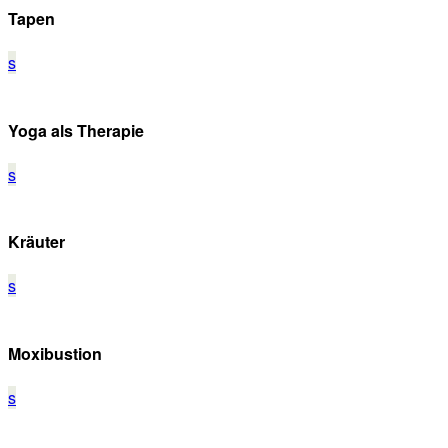
Tapen
s
Yoga als Therapie
s
Kräuter
s
Moxibustion
s