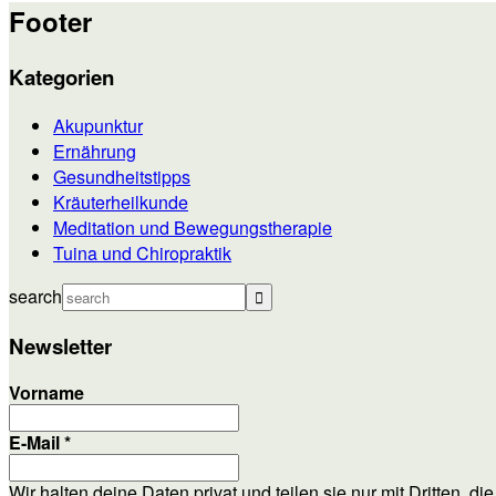
Footer
Kategorien
Akupunktur
Ernährung
Gesundheitstipps
Kräuterheilkunde
Meditation und Bewegungstherapie
Tuina und Chiropraktik
search
Newsletter
Vorname
E-Mail
*
Wir halten deine Daten privat und teilen sie nur mit Dritten, d