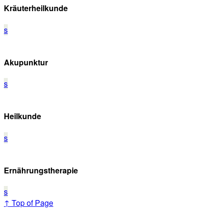
Kräuterheilkunde
s
Akupunktur
s
Heilkunde
s
Ernährungstherapie
s
↑ Top of Page