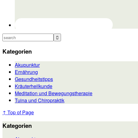
search
Kategorien
Akupunktur
Ernährung
Gesundheitstipps
Kräuterheilkunde
Meditation und Bewegungstherapie
Tuina und Chiropraktik
↑ Top of Page
Footer
Kategorien