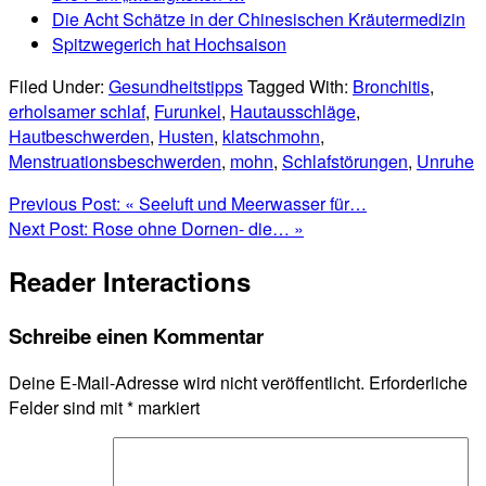
Die Acht Schätze in der Chinesischen Kräutermedizin
Spitzwegerich hat Hochsaison
Filed Under:
Gesundheitstipps
Tagged With:
Bronchitis
,
erholsamer schlaf
,
Furunkel
,
Hautausschläge
,
Hautbeschwerden
,
Husten
,
klatschmohn
,
Menstruationsbeschwerden
,
mohn
,
Schlafstörungen
,
Unruhe
Previous Post:
« Seeluft und Meerwasser für…
Next Post:
Rose ohne Dornen- die… »
Reader Interactions
Schreibe einen Kommentar
Deine E-Mail-Adresse wird nicht veröffentlicht.
Erforderliche
Felder sind mit
*
markiert