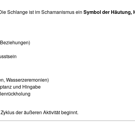
Die Schlange ist im Schamanismus ein
Symbol der Häutung, H
, Beziehungen)
usstsein
ten, Wasserzeremonien)
eptanz und Hingabe
elenrückholung
Zyklus der äußeren Aktivität beginnt.