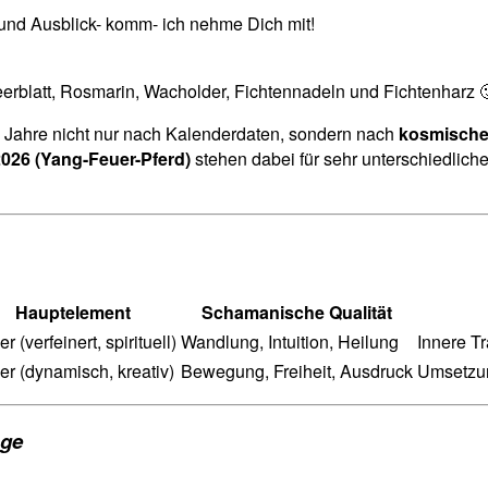
und Ausblick- komm- ich nehme Dich mit!
eerblatt, Rosmarin, Wacholder, Fichtennadeln und Fichtenharz 
 Jahre nicht nur nach Kalenderdaten, sondern nach
kosmische
026 (Yang-Feuer-Pferd)
stehen dabei für sehr unterschiedliche
Hauptelement
Schamanische Qualität
r (verfeinert, spirituell)
Wandlung, Intuition, Heilung
Innere T
er (dynamisch, kreativ)
Bewegung, Freiheit, Ausdruck
Umsetzun
nge