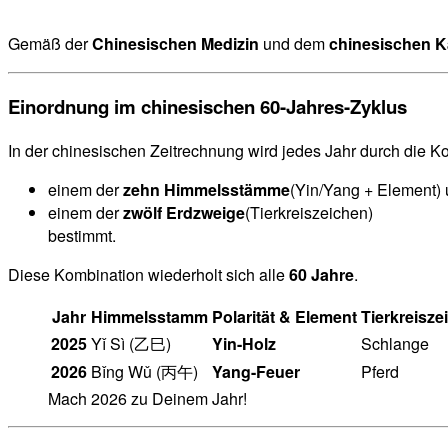
Gemäß der
Chinesischen Medizin
und dem
chinesischen K
Einordnung im chinesischen 60-Jahres-Zyklus
In der chinesischen Zeitrechnung wird jedes Jahr durch die K
einem der
zehn Himmelsstämme
(Yin/Yang + Element)
einem der
zwölf Erdzweige
(Tierkreiszeichen)
bestimmt.
Diese Kombination wiederholt sich alle
60 Jahre
.
Jahr
Himmelsstamm
Polarität & Element
Tierkreisze
2025
Yǐ Sì (乙巳)
Yin-Holz
Schlange
2026
Bǐng Wǔ (丙午)
Yang-Feuer
Pferd
Mach 2026 zu Deinem Jahr!