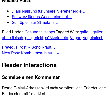
Related Posts
…als Nahrung für unsere Nierenenergie…
Schwarz für das Wasserelement…
Schröpfen zur Stimulanz…
Filed Under:
Gesundheitstipps
Tagged With:
grillen
,
grillen
ohne fleisch
,
grillgericht
,
süßkartoffeln
,
Vegan
,
vegetarisch
Previous Post:
« Schöllkraut…
Next Post:
Kornblumen- blau… »
Reader Interactions
Schreibe einen Kommentar
Deine E-Mail-Adresse wird nicht veröffentlicht.
Erforderliche
Felder sind mit
*
markiert