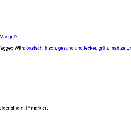
D-Mangel?
Tagged With:
basisch
,
frisch
,
gesund und lecker
,
grün
,
mahlzeit
,
elder sind mit
*
markiert