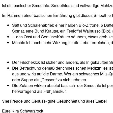
ist ein basischer Smoothie. Smoothies sind vollwertige Mahlz
Im Rahmen einer basischen Ernährung gibt dieses Smoothie-R
Saft und Schalenabrieb einer halben Bio-Zitrone, 5 Datt
Spinat, eine Bund Kräuter, ein Teelöffel Walnussöl(Bio
…das Obst und Gemüse/Kräuter säubern, etwas grob zerk
Möchte ich noch mehr Wirkung für die Leber erreichen, 
Der Frischekick ist sicher und anders, als in gekauften S
Die Betrachtung gemäß der chinesischen Medizin: es ist a
aus und wirkt auf die Därme. Wer ein schwaches Milz-Qi 
oder Suppe als „Dessert“ zu sich nehmen.
Die Zutaten wirken absolut basisch- der Smoothie ist
hervorragend als Frühjahrskur.
Viel Freude und Genuss- gute Gesundheit und alles Liebe!
Eure Kira Schwarzrock