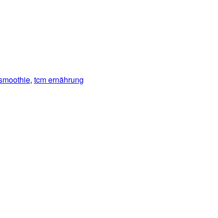
smoothie
,
tcm ernährung