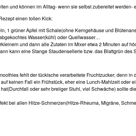
eiten und können im Alltag- wenn sie selbst zubereitet werden-
ezept einen tollen Kick:
eln, 1 grüner Apfel mit Schale(ohne Kerngehäuse und Blütenansa
), abgekochtes Wasser(kühl) oder Quellwasser…
leinern und dann alle Zutaten im Mixer etwa 2 Minuten auf höc
dann kann eine Stange Staudensellerie bzw. das Blattgrün des
moothies fehlt der tückische verarbeitete Fruchtzucker; denn in 
uf keinen Fall ein Frühstück, eher eine Lunch-Mahlzeit oder ein
hat(Durchfall oder sehr breiiger Stuhl, viel Schwäche) sollte d
 perfekt bei allen Hitze-Schmerzen(Hitze-Rheuma, Migräne, Sc