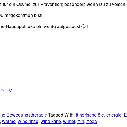
 für ein Oxymel zur Prävention; besonders wenn Du zu verschl
 Du mitgekommen bist!
ine Hausapotheke ein wenig aufgestockt 😉 !
 Teil V…
 und Bewegungstherapie
Tagged With:
ätherische öle
,
energie
,
E
,
wärme
,
wind hitze
,
wind kälte
,
winter
,
Yin
,
Yoga