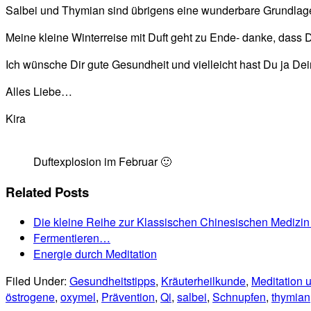
Salbei und Thymian sind übrigens eine wunderbare Grundlage
Meine kleine Winterreise mit Duft geht zu Ende- danke, dass
Ich wünsche Dir gute Gesundheit und vielleicht hast Du ja De
Alles Liebe…
Kira
Duftexplosion im Februar 🙂
Related Posts
Die kleine Reihe zur Klassischen Chinesischen Medizin
Fermentieren…
Energie durch Meditation
Filed Under:
Gesundheitstipps
,
Kräuterheilkunde
,
Meditation
östrogene
,
oxymel
,
Prävention
,
Qi
,
salbei
,
Schnupfen
,
thymian