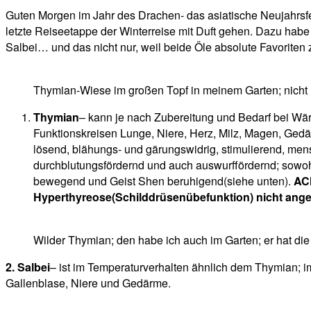
Guten Morgen im Jahr des Drachen- das asiatische Neujahrsfe
letzte Reiseetappe der Winterreise mit Duft gehen. Dazu habe 
Salbei… und das nicht nur, weil beide Öle absolute Favoriten z
Thymian-Wiese im großen Topf in meinem Garten; nicht 
Thymian
– kann je nach Zubereitung und Bedarf bei Wärme
Funktionskreisen Lunge, Niere, Herz, Milz, Magen, Gedär
lösend, blähungs- und gärungswidrig, stimulierend, mens
durchblutungsfördernd und auch auswurffördernd; sowohl
bewegend und Geist Shen beruhigend(siehe unten).
ACH
Hyperthyreose(Schilddrüsenübefunktion) nicht angew
Wilder Thymian; den habe ich auch im Garten; er hat di
2. Salbei
– ist im Temperaturverhalten ähnlich dem Thymian; im
Gallenblase, Niere und Gedärme.