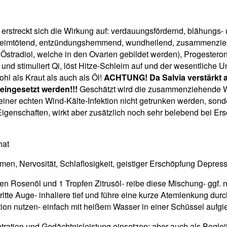
len erstreckt sich die Wirkung auf: verdauungsfördernd, blähung
nd keimtötend, entzündungshemmend, wundheilend, zusammenzie
, Östradiol, welche in den Ovarien gebildet werden), Progester
d stimuliert Qi, löst Hitze-Schleim auf und der wesentliche Un
ohl als Kraut als auch als Öl!
ACHTUNG! Da Salvia verstärkt au
 eingesetzt werden!!!
Geschätzt wird die zusammenziehende Wi
einer echten Wind-Kälte-Infektion nicht getrunken werden, sond
 Eigenschaften, wirkt aber zusätzlich noch sehr belebend bei Er
hat
umen, Nervosität, Schlaflosigkeit, geistiger Erschöpfung Depre
n Rosenöl und 1 Tropfen Zitrusöl- reibe diese Mischung- ggf. 
itte Auge- inhaliere tief und führe eine kurze Atemlenkung durc
tion nutzen- einfach mit heißem Wasser in einer Schüssel auf
ation und Gedächtnisleistung einsetzen; aber auch als Begleit