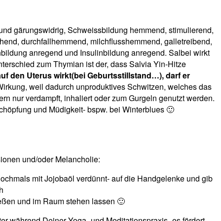
s- und gärungswidrig, Schweissbildung hemmend, stimulierend,
hend, durchfallhemmend, milchflusshemmend, galletreibend,
onbildung anregend und Insulinbildung anregend. Salbei wirkt
terschied zum Thymian ist der, dass Salvia Yin-Hitze
f den Uterus wirkt(bei Geburtsstillstand…), darf er
rkung, weil dadurch unproduktives Schwitzen, welches das
ern nur verdampft, inhaliert oder zum Gurgeln genutzt werden.
schöpfung und Müdigkeit- bspw. bei Winterblues 🙂
ssionen und/oder Melancholie:
nochmals mit Jojobaöl verdünnt- auf die Handgelenke und gib
h
gießen und im Raum stehen lassen 🙂
er während Deiner Yoga- und Meditationspraxis- es fördert