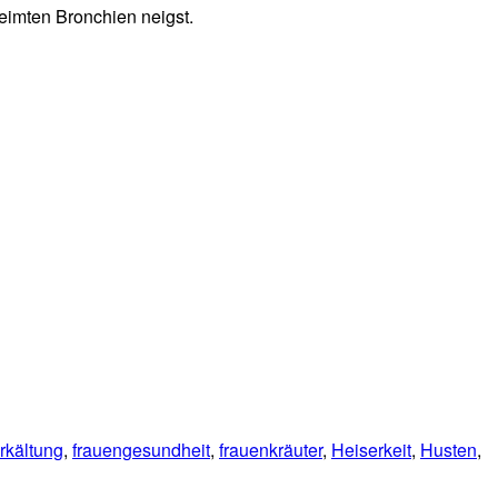
eimten Bronchien neigst.
rkältung
,
frauengesundheit
,
frauenkräuter
,
Heiserkeit
,
Husten
,