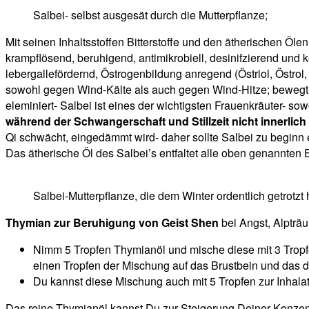
Salbei- selbst ausgesät durch die Mutterpflanze;
Mit seinen Inhaltsstoffen Bitterstoffe und den ätherischen Ö
krampflösend, beruhigend, antimikrobiell, desinifzierend u
lebergallefördernd, Östrogenbildung anregend (Östriol, Östrol
sowohl gegen Wind-Kälte als auch gegen Wind-Hitze; bewegt un
eleminiert- Salbei ist eines der wichtigsten Frauenkräuter- sow
während der Schwangerschaft und Stillzeit nicht innerlich
Qi schwächt, eingedämmt wird- daher sollte Salbei zu beginn 
Das ätherische Öl des Salbei’s entfaltet alle oben genannten
Salbei-Mutterpflanze, die dem Winter ordentlich getrotzt 
Thymian zur Beruhigung von Geist Shen
bei Angst, Alpträ
Nimm 5 Tropfen Thymianöl und mische diese mit 3 Tropfe
einen Tropfen der Mischung auf das Brustbein und das dr
Du kannst diese Mischung auch mit 5 Tropfen zur Inhala
Das reine Thymianöl kannst Du zur Steigerung Deiner Konzentr