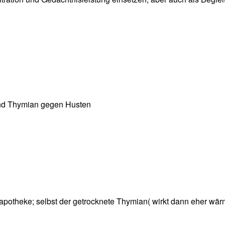
und Thymian gegen Husten
sapotheke; selbst der getrocknete Thymian( wirkt dann eher wä