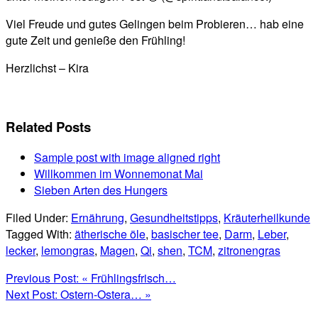
Viel Freude und gutes Gelingen beim Probieren… hab eine
gute Zeit und genieße den Frühling!
Herzlichst – Kira
Related Posts
Sample post with image aligned right
Willkommen im Wonnemonat Mai
Sieben Arten des Hungers
Filed Under:
Ernährung
,
Gesundheitstipps
,
Kräuterheilkunde
Tagged With:
ätherische öle
,
basischer tee
,
Darm
,
Leber
,
lecker
,
lemongras
,
Magen
,
Qi
,
shen
,
TCM
,
zitronengras
Previous Post:
« Frühlingsfrisch…
Next Post:
Ostern-Ostera… »