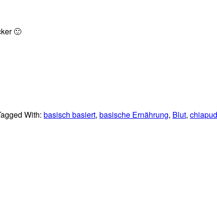
ker 🙂
Tagged With:
basisch basiert
,
basische Ernährung
,
Blut
,
chiapud