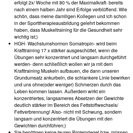
erfolgt 2x/ Woche mit 80 % der Maximalkraft- bereits
nach einem halben Jahr sind Erfolge verblüffend. Wie
schön, dass meine damiligen Kollegen und ich schon
in der Sporttherapieausbildung gelehrt bekommen
haben, dass Muskeltraining für die Gesundheit sehr
wichtig ist;)
HGH- Wachstumshormon Somatropin- wird beim
Krafttraining 17 x stärker ausgeschüttet, wenn die
Übungen sehr konzentriert und langsam durchgeführt
werden- denn schließlich wollen wir ja mit dem
Krafttraining Muskeln aufbauen, die dann unseren
Grundumsatz ankurbeln, die schlankere Linie bewirken
und uns ohne(oder weniger) Schmerzen durch das
Leben kommen lassen. Außerdem wirkt ein
konzentriertes, langsameres Absetzen der Gewichte
deutlich stärker im Bereich des Fettstoffwechsels/
Fettverbrennung! Also- nicht mit Schwung, sondern
langsam und konzentriert die Übungen mit den
Gewichten durchführen;)
Sie benötigen keine teuren Proteinriegel bzw. müssen