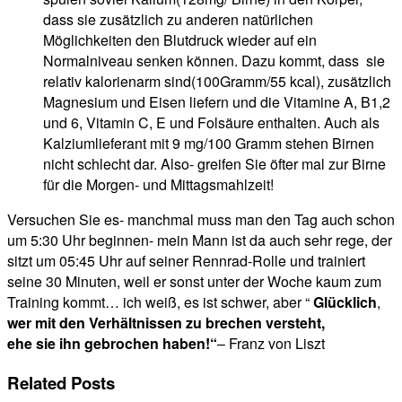
dass sie zusätzlich zu anderen natürlichen
Möglichkeiten den Blutdruck wieder auf ein
Normalniveau senken können. Dazu kommt, dass sie
relativ kalorienarm sind(100Gramm/55 kcal), zusätzlich
Magnesium und Eisen liefern und die Vitamine A, B1,2
und 6, Vitamin C, E und Folsäure enthalten. Auch als
Kalziumlieferant mit 9 mg/100 Gramm stehen Birnen
nicht schlecht dar. Also- greifen Sie öfter mal zur Birne
für die Morgen- und Mittagsmahlzeit!
Versuchen Sie es- manchmal muss man den Tag auch schon
um 5:30 Uhr beginnen- mein Mann ist da auch sehr rege, der
sitzt um 05:45 Uhr auf seiner Rennrad-Rolle und trainiert
seine 30 Minuten, weil er sonst unter der Woche kaum zum
Training kommt… ich weiß, es ist schwer, aber “
Glücklich
,
wer mit den Verhältnissen zu brechen versteht,
ehe sie ihn
gebrochen haben!“
– Franz von Liszt
Related Posts