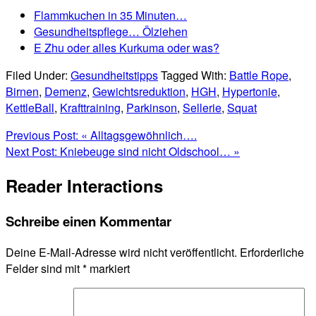
Flammkuchen in 35 Minuten…
Gesundheitspflege… Ölziehen
E Zhu oder alles Kurkuma oder was?
Filed Under:
Gesundheitstipps
Tagged With:
Battle Rope
,
Birnen
,
Demenz
,
Gewichtsreduktion
,
HGH
,
Hypertonie
,
KettleBall
,
Krafttraining
,
Parkinson
,
Sellerie
,
Squat
Previous Post:
« Alltagsgewöhnlich….
Next Post:
Kniebeuge sind nicht Oldschool… »
Reader Interactions
Schreibe einen Kommentar
Deine E-Mail-Adresse wird nicht veröffentlicht.
Erforderliche
Felder sind mit
*
markiert