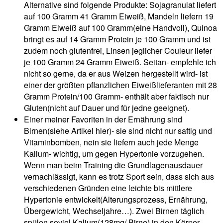
Alternative sind folgende Produkte: Sojagranulat liefert
auf 100 Gramm 41 Gramm Eiweiß, Mandeln liefern 19
Gramm Eiweiß auf 100 Gramm(eine Handvoll), Quinoa
bringt es auf 14 Gramm Protein je 100 Gramm und ist
zudem noch glutenfrei, Linsen jeglicher Couleur liefer
je 100 Gramm 24 Gramm Eiweiß. Seitan- empfehle ich
nicht so gerne, da er aus Weizen hergestellt wird- ist
einer der größten pflanzlichen Eiweißlieferanten mit 28
Gramm Protein/100 Gramm- enthält aber faktisch nur
Gluten(nicht auf Dauer und für jedne geeignet).
Einer meiner Favoriten in der Ernährung sind
Birnen(siehe Artikel hier)- sie sind nicht nur saftig und
Vitaminbomben, nein sie liefern auch jede Menge
Kalium- wichtig, um gegen Hypertonie vorzugehen.
Wenn man beim Training die Grundlagenausdauer
vernachlässigt, kann es trotz Sport sein, dass sich aus
verschiedenen Gründen eine leichte bis mittlere
Hypertonie entwickelt(Alterungsprozess, Ernährung,
Übergewicht, Wechseljahre…). Zwei Birnen täglich
spülen soviel Kalium(128mg/ Birne) in den Körper,