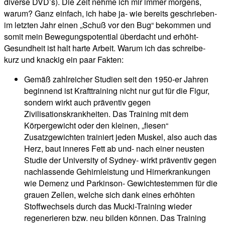
diverse DVD’s). Die Zeit nehme ich mir immer morgens,
warum? Ganz einfach, ich habe ja- wie bereits geschrieben-
im letzten Jahr einen „Schuß vor den Bug“ bekommen und
somit mein Bewegungspotential überdacht und erhöht-
Gesundheit ist halt harte Arbeit. Warum ich das schreibe-
kurz und knackig ein paar Fakten:
Gemäß zahlreicher Studien seit den 1950-er Jahren
beginnend ist Krafttraining nicht nur gut für die Figur,
sondern wirkt auch präventiv gegen
Zivilisationskrankheiten. Das Training mit dem
Körpergewicht oder den kleinen, „fiesen“
Zusatzgewichten trainiert jeden Muskel, also auch das
Herz, baut inneres Fett ab und- nach einer neusten
Studie der University of Sydney- wirkt präventiv gegen
nachlassende Gehirnleistung und Hirnerkrankungen
wie Demenz und Parkinson- Gewichtestemmen für die
grauen Zellen, welche sich dank eines erhöhten
Stoffwechsels durch das Mucki-Training wieder
regenerieren bzw. neu bilden können. Das Training