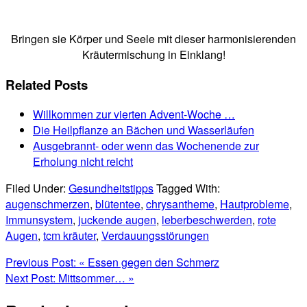
Bringen sie Körper und Seele mit dieser harmonisierenden
Kräutermischung in Einklang!
Related Posts
Willkommen zur vierten Advent-Woche …
Die Heilpflanze an Bächen und Wasserläufen
Ausgebrannt- oder wenn das Wochenende zur
Erholung nicht reicht
Filed Under:
Gesundheitstipps
Tagged With:
augenschmerzen
,
blütentee
,
chrysantheme
,
Hautprobleme
,
Immunsystem
,
juckende augen
,
leberbeschwerden
,
rote
Augen
,
tcm kräuter
,
Verdauungsstörungen
Previous Post:
« Essen gegen den Schmerz
Next Post:
Mittsommer… »