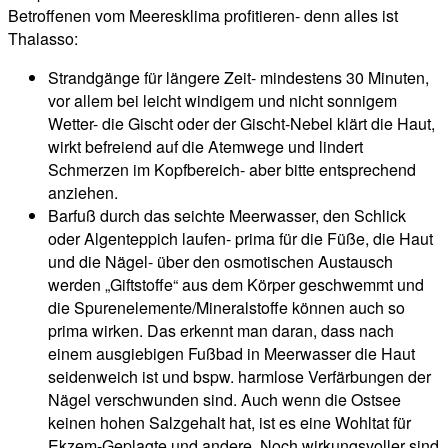
Betroffenen vom Meeresklima profitieren- denn alles ist
Thalasso:
Strandgänge für längere Zeit- mindestens 30 Minuten,
vor allem bei leicht windigem und nicht sonnigem
Wetter- die Gischt oder der Gischt-Nebel klärt die Haut,
wirkt befreiend auf die Atemwege und lindert
Schmerzen im Kopfbereich- aber bitte entsprechend
anziehen.
Barfuß durch das seichte Meerwasser, den Schlick
oder Algenteppich laufen- prima für die Füße, die Haut
und die Nägel- über den osmotischen Austausch
werden „Giftstoffe“ aus dem Körper geschwemmt und
die Spurenelemente/Mineralstoffe können auch so
prima wirken. Das erkennt man daran, dass nach
einem ausgiebigen Fußbad in Meerwasser die Haut
seidenweich ist und bspw. harmlose Verfärbungen der
Nägel verschwunden sind. Auch wenn die Ostsee
keinen hohen Salzgehalt hat, ist es eine Wohltat für
Ekzem-Geplagte und andere. Noch wirkungsvoller sind