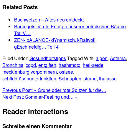
Related Posts
Buchweizen – Altes neu entdeckt
Baumgeister- die Energie unserer heimischen Bäume
Teil V…
ZEN- bALANCE- dYnamisch, kRaftvoll,
gEschmeidig… Teil 4
Filed Under:
Gesundheitstipps
Tagged With:
algen
,
Asthma
,
Bronchitis
,
copd
,
entgiften
,
hashimoto
,
heilkreide
,
mecklenburg vorpommern
,
ostsee
,
schilddrüsenunterfunktion
,
Schnupfen
,
strand
,
thalasso
Previous Post:
« Grüne oder rote Spitzen für die…
Next Post:
Sommer-Feeling und… »
Reader Interactions
Schreibe einen Kommentar