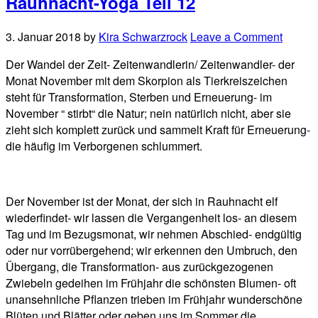
Rauhnacht-Yoga Teil 12
3. Januar 2018
by
Kira Schwarzrock
Leave a Comment
Der Wandel der Zeit- Zeitenwandlerin/ Zeitenwandler- der
Monat November mit dem Skorpion als Tierkreiszeichen
steht für Transformation, Sterben und Erneuerung- im
November “ stirbt“ die Natur; nein natürlich nicht, aber sie
zieht sich komplett zurück und sammelt Kraft für Erneuerung-
die häufig im Verborgenen schlummert.
Der November ist der Monat, der sich in Rauhnacht elf
wiederfindet- wir lassen die Vergangenheit los- an diesem
Tag und im Bezugsmonat, wir nehmen Abschied- endgültig
oder nur vorrübergehend; wir erkennen den Umbruch, den
Übergang, die Transformation- aus zurückgezogenen
Zwiebeln gedeihen im Frühjahr die schönsten Blumen- oft
unansehnliche Pflanzen trieben im Frühjahr wunderschöne
Blüten und Blätter oder geben uns im Sommer die