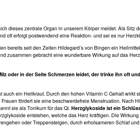
ich dieses zentrale Organ in unserem Körper meldet. Als Sitz
oft erfolgt postwendend eine Reaktion- und sei es nur Herzkl
n bereits seit den Zeiten Hildegard’s von Bingen ein Heilmitte
nd zusammen gebracht eine wunderbare Wirkung auf das Herz, de
lz oder in der Seite Schmerzen leidet, der trinke ihn oft und 
e ist auch ein Heilkraut. Durch den hohen Vitamin C Gehalt wirk
auen fördert sie eine beschwerdefreie Menstruation. Nach Hild
ennt sie als Tonikum für das Qi.
Herzglykoside ist ein Schlüs
glykoside entstehen, welche das Herz kräftigen. Die Wirkung is
erengehen oder Treppensteigen, durch erholsameren Schlaf und