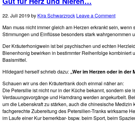
Gut für Herz und Nieren…
22. Juli 2019
by
Kira Schwarzrock
Leave a Comment
Man muss nicht immer gleich am Herzen erkrankt sein, wenn s
Stimmungen und Einflüsse besonders stark wahrgenommen und 
Der Kräuterhonigwein ist bei psychischen und echten Herzleide
Bienenhonig bewirken in bestimmter Reihenfolge kombiniert u
Basismittel.
Hildegard herself schrieb dazu:
„Wer im Herzen oder in der Mi
Schauen wir uns den Kräutertrank doch einmal näher an:
Die Petersilie ist nicht nur in der Küche bekannt, sondern si
Verdauungsvorgänge und Harndrang werden angekurbelt. Bei Fr
um die Lebenskraft zu stärken, auch die chinesische Medizin k
fachgerechte Zubereitung des Petersilien-Tranks wirksame Herz
im Laufe einer Kur bemerkbar- bspw. beim Sport, beim Spazi