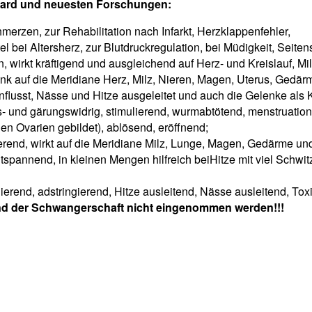
gard und neuesten Forschungen:
erzen, zur Rehabilitation nach Infarkt, Herzklappenfehler,
tel bei Altersherz, zur Blutdruckregulation, bei Müdigkeit, Sei
 wirkt kräftigend und ausgleichend auf Herz- und Kreislauf, M
k auf die Meridiane Herz, Milz, Nieren, Magen, Uterus, Gedärm u
nflusst, Nässe und Hitze ausgeleitet und auch die Gelenke als 
s- und gärungswidrig, stimulierend, wurmabtötend, menstruation
den Ovarien gebildet), ablösend, eröffnend;
sierend, wirkt auf die Meridiane Milz, Lunge, Magen, Gedärme un
pannend, in kleinen Mengen hilfreich beiHitze mit viel Schwit
ierend, adstringierend, Hitze ausleitend, Nässe ausleitend, To
end der Schwangerschaft nicht eingenommen werden!!!