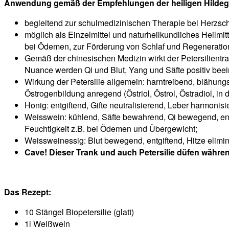
Anwendung gemäß der Empfehlungen der heiligen Hilde
begleitend zur schulmedizinischen Therapie bei Herzschm
möglich als Einzelmittel und naturheilkundliches Heilmit
bei Ödemen, zur Förderung von Schlaf und Regeneration,
Gemäß der chinesischen Medizin wirkt der Petersilientran
Nuance werden Qi und Blut, Yang und Säfte positiv beei
Wirkung der Petersilie allgemein: harntreibend, blähung
Östrogenbildung anregend (Östriol, Östrol, Östradiol, in 
Honig: entgiftend, Gifte neutralisierend, Leber harmoni
Weisswein: kühlend, Säfte bewahrend, Qi bewegend, ents
Feuchtigkeit z.B. bei Ödemen und Übergewicht;
Weissweinessig: Blut bewegend, entgiftend, Hitze elimin
Cave! Dieser Trank und auch Petersilie düfen währ
Das Rezept:
10 Stängel Biopetersilie (glatt)
1l Weißwein