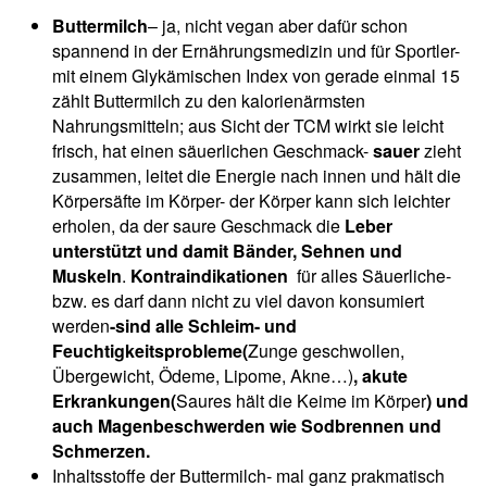
Buttermilch
– ja, nicht vegan aber dafür schon
spannend in der Ernährungsmedizin und für Sportler-
mit einem Glykämischen Index von gerade einmal 15
zählt Buttermilch zu den kalorienärmsten
Nahrungsmitteln; aus Sicht der TCM wirkt sie leicht
frisch, hat einen säuerlichen Geschmack-
sauer
zieht
zusammen, leitet die Energie nach innen und hält die
Körpersäfte im Körper- der Körper kann sich leichter
erholen, da der saure Geschmack die
Leber
unterstützt und damit Bänder, Sehnen und
Muskeln
.
Kontraindikationen
für alles Säuerliche-
bzw. es darf dann nicht zu viel davon konsumiert
werden
-sind alle Schleim- und
Feuchtigkeitsprobleme(
Zunge geschwollen,
Übergewicht, Ödeme, Lipome, Akne…)
, akute
Erkrankungen(
Saures hält die Keime im Körper
) und
auch Magenbeschwerden wie Sodbrennen und
Schmerzen.
Inhaltsstoffe der Buttermilch- mal ganz prakmatisch