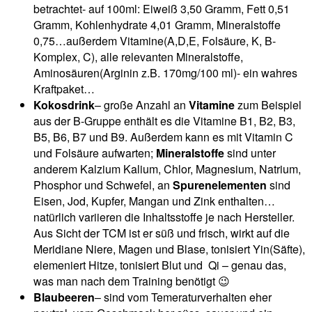
betrachtet- auf 100ml: Eiweiß 3,50 Gramm, Fett 0,51
Gramm, Kohlenhydrate 4,01 Gramm, Mineralstoffe
0,75…außerdem Vitamine(A,D,E, Folsäure, K, B-
Komplex, C), alle relevanten Mineralstoffe,
Aminosäuren(Arginin z.B. 170mg/100 ml)- ein wahres
Kraftpaket…
Kokosdrink
– große Anzahl an
Vitamine
zum Beispiel
aus der B-Gruppe enthält es die Vitamine B1, B2, B3,
B5, B6, B7 und B9. Außerdem kann es mit Vitamin C
und Folsäure aufwarten;
Mineralstoffe
sind unter
anderem Kalzium Kalium, Chlor, Magnesium, Natrium,
Phosphor und Schwefel, an
Spurenelementen
sind
Eisen, Jod, Kupfer, Mangan und Zink enthalten…
natürlich variieren die Inhaltsstoffe je nach Hersteller.
Aus Sicht der TCM ist er süß und frisch, wirkt auf die
Meridiane Niere, Magen und Blase, tonisiert Yin(Säfte),
elemeniert Hitze, tonisiert Blut und Qi – genau das,
was man nach dem Training benötigt 😉
Blaubeeren
– sind vom Temeraturverhalten eher