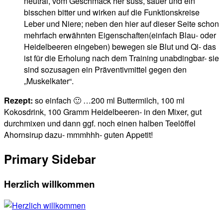
neutral, vom
Geschmack her
süss, sauer und ein
bisschen bitter und wirken auf die F
unktionskreise
Leber und Niere; neben den hier auf dieser Seite schon
mehrfach erwähnten Eigenschaften(einfach Blau- oder
Heidelbeeren eingeben) bewegen sie Blut und Qi- das
ist für die Erholung nach dem Training unabdingbar- sie
sind sozusagen ein Präventivmittel gegen den
„Muskelkater“.
Rezept:
so einfach 🙂 …200 ml Buttermilch, 100 ml
Kokosdrink, 100 Gramm Heidelbeeren- in den Mixer, gut
durchmixen und dann ggf. noch einen halben Teelöffel
Ahornsirup dazu- mmmhhh- guten Appetit!
Primary Sidebar
Herzlich willkommen