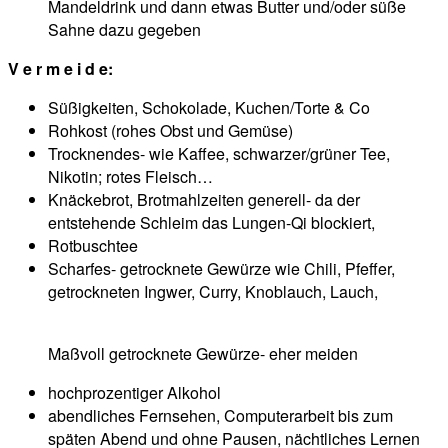
Mandeldrink und dann etwas Butter und/oder süße
Sahne dazu gegeben
V e r m e i d e:
Süßigkeiten, Schokolade, Kuchen/Torte & Co
Rohkost (rohes Obst und Gemüse)
Trocknendes- wie Kaffee, schwarzer/grüner Tee,
Nikotin; rotes Fleisch…
Knäckebrot, Brotmahlzeiten generell- da der
entstehende Schleim das Lungen-Qi blockiert,
Rotbuschtee
Scharfes- getrocknete Gewürze wie Chili, Pfeffer,
getrockneten Ingwer, Curry, Knoblauch, Lauch,
Maßvoll getrocknete Gewürze- eher meiden
hochprozentiger Alkohol
abendliches Fernsehen, Computerarbeit bis zum
späten Abend und ohne Pausen, nächtliches Lernen