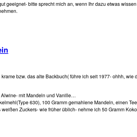
 geeignet- bitte sprecht mich an, wenn Ihr dazu etwas wissen 
innehmen.
ein
aus krame bzw. das alte Backbuch( führe ich seit 1977- ohhh, wi
 Alwine- mit Mandeln und Vanille…
elmehl(Type 630), 100 Gramm gemahlene Mandeln, einen Teelöf
e des weißen Zuckers- wie früher üblich- nehme ich 50 Gramm K