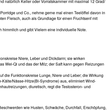
nd natürlich Keller oder Vorratskammer mit maximal 12 Grad/
 Porridge und Co., nehme gerne mal einen Teelöffel davon in
n Fleisch, auch als Grundlage für einen Fruchtsenf mit
himmlich und gibt Vielem eine individuelle Note.
tionskreise Niere, Leber und Dickdarm; sie wirken
n das Wei-Qi und das der Milz; der Saft kann gegen Reizungen
auf die Funktionskreise Lunge, Niere und Leber; die Wirkung
se-Kälte/Nässe-Hitze(Bi-Syndrome) aus, eliminiert Wind-
hautreizungen, diuretisch, regt die Testosteron- und
n Beschwerden wie Husten, Schwäche, Durchfall, Erschöpfung,