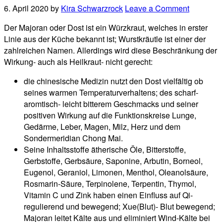
6. April 2020
by
Kira Schwarzrock
Leave a Comment
Der Majoran oder Dost ist ein Würzkraut, welches in erster
Linie aus der Küche bekannt ist; Wurstkräutle ist einer der
zahlreichen Namen. Allerdings wird diese Beschränkung der
Wirkung- auch als Heilkraut- nicht gerecht:
die chinesische Medizin nutzt den Dost vielfältig ob
seines warmen Temperaturverhaltens; des scharf-
aromtisch- leicht bitterem Geschmacks und seiner
positiven Wirkung auf die Funktionskreise Lunge,
Gedärme, Leber, Magen, Milz, Herz und dem
Sondermeridian Chong Mai.
Seine Inhaltsstoffe ätherische Öle, Bitterstoffe,
Gerbstoffe, Gerbsäure, Saponine, Arbutin, Borneol,
Eugenol, Geraniol, Limonen, Menthol, Oleanolsäure,
Rosmarin-Säure, Terpinolene, Terpentin, Thymol,
Vitamin C und Zink haben einen Einfluss auf Qi-
regulierend und bewegend; Xue(Blut)- Blut bewegend;
Majoran leitet Kälte aus und eliminiert Wind-Kälte bei