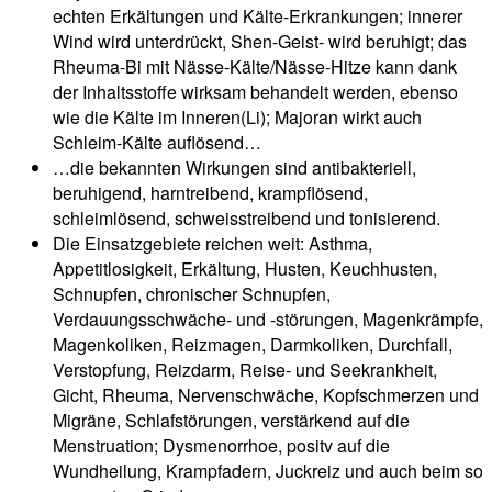
echten Erkältungen und Kälte-Erkrankungen; innerer
Wind wird unterdrückt, Shen-Geist- wird beruhigt; das
Rheuma-Bi mit Nässe-Kälte/Nässe-Hitze kann dank
der Inhaltsstoffe wirksam behandelt werden, ebenso
wie die Kälte im Inneren(Li); Majoran wirkt auch
Schleim-Kälte auflösend…
…die bekannten Wirkungen sind antibakteriell,
beruhigend, harntreibend, krampflösend,
schleimlösend, schweisstreibend und tonisierend.
Die Einsatzgebiete reichen weit: Asthma,
Appetitlosigkeit, Erkältung, Husten, Keuchhusten,
Schnupfen, chronischer Schnupfen,
Verdauungsschwäche- und -störungen, Magenkrämpfe,
Magenkoliken, Reizmagen, Darmkoliken, Durchfall,
Verstopfung, Reizdarm, Reise- und Seekrankheit,
Gicht, Rheuma, Nervenschwäche, Kopfschmerzen und
Migräne, Schlafstörungen, verstärkend auf die
Menstruation; Dysmenorrhoe, positv auf die
Wundheilung, Krampfadern, Juckreiz und auch beim so