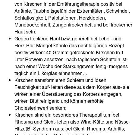
von Kirschen in der Ernährungstherapie positiv bei
Anämie, Taubheitsgefühl der Extremitäten, Schwindel,
Schlaflosigkeit, Palpitationen, Herzklopfen,
Mundtrockenheit, Zungentrockenheit und bei trockerner
Haut sein.
Gegen trockene Haut bzw. generell bei Leber- und
Herz-Blut-Mangel könnte das nachfolgende Rezept
positiv wirken: 40 Gramm getrocknete Kirschen in 1
Liter Rotwein ansetzen- nach täglichem Schütteln ist
nach einer Woche der Stärkungswein fertig- morgens
täglich ein Likörglas einnehmen…
Kirschen transformieren Schleim und lösen
Feuchtigkeit auf- leiten diese aus dem Körper aus- sie
wirken einer Übersäuerung des Körpers entgegen,
wirken Blut reinigend und können erhöhte
Cholesterinwert senken;
Kirschen sind ein besonderes Therapeutikum bei
Rheuma und Gicht- leiten also Wind-Kälte und Nässe-
Hitze(Bi-Syndrom) aus: bei Gicht, Rheuma, Arthritis,