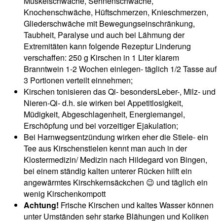
Muskelschwäche, Sehnenschwäche,
Knochenschwäche, Hüftschmerzen, Knieschmerzen,
Gliederschwäche mit Bewegungseinschränkung,
Taubheit, Paralyse und auch bei Lähmung der
Extremitäten kann folgende Rezeptur Linderung
verschaffen: 250 g Kirschen in 1 Liter klarem
Branntwein 1-2 Wochen einlegen- täglich 1/2 Tasse auf
3 Portionen verteilt einnehmen;
Kirschen tonisieren das Qi- besondersLeber-, Milz- und
Nieren-Qi- d.h. sie wirken bei Appetitlosigkeit,
Müdigkeit, Abgeschlagenheit, Energiemangel,
Erschöpfung und bei vorzeitiger Ejakulation;
Bei Harnwegsentzündung wirken eher die Stiele- ein
Tee aus Kirschenstielen kennt man auch in der
Klostermedizin/ Medizin nach Hildegard von Bingen,
bei einem ständig kalten unterer Rücken hilft ein
angewärmtes Kirschkernsäckchen 😉 und täglich ein
wenig Kirschenkompott
Achtung!
Frische Kirschen und kaltes Wasser können
unter Umständen sehr starke Blähungen und Koliken