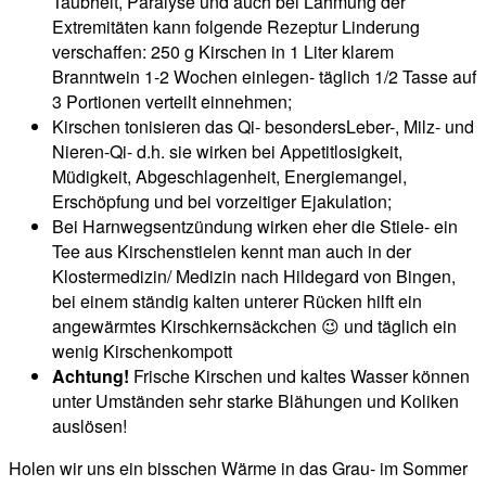
Taubheit, Paralyse und auch bei Lähmung der
Extremitäten kann folgende Rezeptur Linderung
verschaffen: 250 g Kirschen in 1 Liter klarem
Branntwein 1-2 Wochen einlegen- täglich 1/2 Tasse auf
3 Portionen verteilt einnehmen;
Kirschen tonisieren das Qi- besondersLeber-, Milz- und
Nieren-Qi- d.h. sie wirken bei Appetitlosigkeit,
Müdigkeit, Abgeschlagenheit, Energiemangel,
Erschöpfung und bei vorzeitiger Ejakulation;
Bei Harnwegsentzündung wirken eher die Stiele- ein
Tee aus Kirschenstielen kennt man auch in der
Klostermedizin/ Medizin nach Hildegard von Bingen,
bei einem ständig kalten unterer Rücken hilft ein
angewärmtes Kirschkernsäckchen 😉 und täglich ein
wenig Kirschenkompott
Achtung!
Frische Kirschen und kaltes Wasser können
unter Umständen sehr starke Blähungen und Koliken
auslösen!
Holen wir uns ein bisschen Wärme in das Grau- im Sommer