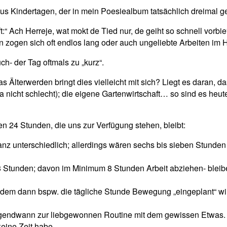
 aus Kindertagen, der in mein Poesiealbum tatsächlich dreimal 
“ Ach Herreje, wat mokt de Tied nur, de geiht so schnell vorbie“
n zogen sich oft endlos lang oder auch ungeliebte Arbeiten im Ha
ch- der Tag oftmals zu „kurz“.
as Älterwerden bringt dies vielleicht mit sich? Liegt es daran, d
nicht schlecht); die eigene Gartenwirtschaft… so sind es heu
en 24 Stunden, die uns zur Verfügung stehen, bleibt:
 ganz unterschiedlich; allerdings wären sechs bis sieben Stunde
8 Stunden; davon im Minimum 8 Stunden Arbeit abziehen- blei
 in dem dann bspw. die tägliche Stunde Bewegung „eingeplant“ wir
irgendwann zur liebgewonnen Routine mit dem gewissen Etwas.
keine Zeit habe.