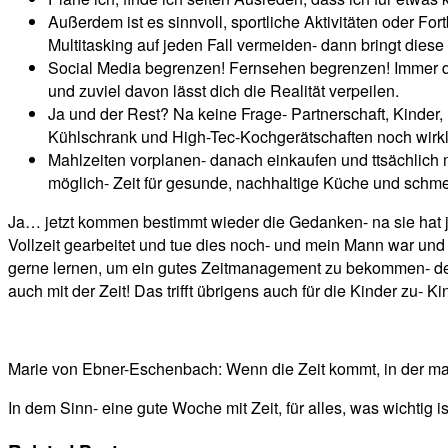
Außerdem ist es sinnvoll, sportliche Aktivitäten oder For
Multitasking auf jeden Fall vermeiden- dann bringt dies
Social Media begrenzen! Fernsehen begrenzen! Immer daran
und zuviel davon lässt dich die Realität verpeilen.
Ja und der Rest? Na keine Frage- Partnerschaft, Kinder,
Kühlschrank und High-Tec-Kochgerätschaften noch wirkli
Mahlzeiten vorplanen- danach einkaufen und ttsächlich
möglich- Zeit für gesunde, nachhaltige Küche und schme
Ja… jetzt kommen bestimmt wieder die Gedanken- na sie hat j
Vollzeit gearbeitet und tue dies noch- und mein Mann war und 
gerne lernen, um ein gutes Zeitmanagement zu bekommen- der P
auch mit der Zeit! Das trifft übrigens auch für die Kinder 
Marie von Ebner-Eschenbach: Wenn die Zeit kommt, in der man 
In dem Sinn- eine gute Woche mit Zeit, für alles, was wichtig 