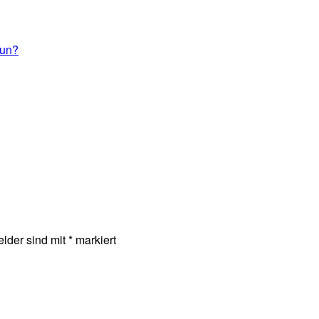
nun?
elder sind mit
*
markiert