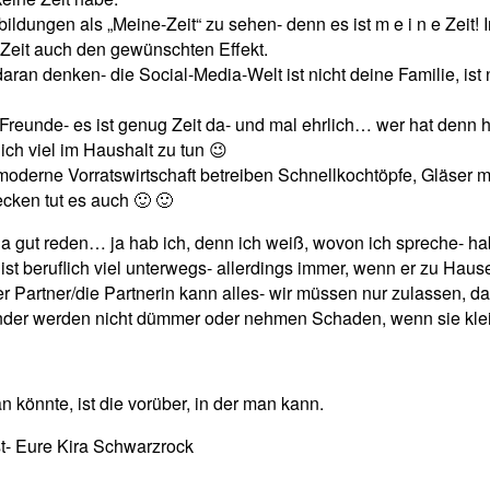
tbildungen als „Meine-Zeit“ zu sehen- denn es ist m e i n e Zeit!
e Zeit auch den gewünschten Effekt.
 denken- die Social-Media-Welt ist nicht deine Familie, ist nic
 Freunde- es ist genug Zeit da- und mal ehrlich… wer hat denn 
ch viel im Haushalt zu tun 😉
 moderne Vorratswirtschaft betreiben Schnellkochtöpfe, Gläse
cken tut es auch 🙂 🙂
a gut reden… ja hab ich, denn ich weiß, wovon ich spreche- h
ist beruflich viel unterwegs- allerdings immer, wenn er zu Hau
artner/die Partnerin kann alles- wir müssen nur zulassen, das
zu- Kinder werden nicht dümmer oder nehmen Schaden, wenn sie 
könnte, ist die vorüber, in der man kann.
ist- Eure Kira Schwarzrock