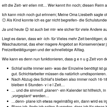
eilt die Zeit- wir eilen mit… Wer kennt ihn noch; diesen Reim
Ich kann mich noch gut erinnern; Meine Oma Liesbeth sagte oft:
🙂 Als Kind konnte ich es gar nicht begreifen- die Schulstunde
Ja und heute 😉 ist auch bei mir- wie sicher für viele Andere au
Liegt es daran, dass wir -ich- für Vieles mehr Zeit benötigen; d
Waschautomat, das eher magere Angebot an Konserven(war ja 
Freizeitbetätigungen und der schnellebige Alltag.
Wie kann es denn nun funktionieren, dass g e n u g Zeit von d
Schlaf sollte immer sein- was der Einzelne benötigt ist
gut. Schichtarbeiter müssen da natürlich umdisponieren.
Nach Abzug des Schlaf’s bleiben also immer noch 16-1
bleiben 6 Stunden- v i e l Zeit…
… und die sinnvoll „planen“- ein Kalender ist hilfreich,
„vorgeplant“ werden…
…denn- plane ich etwas regelmäßig ein, dann wird es 
Plane ich, finde ich selten Ausreden, dass ich für etwas 