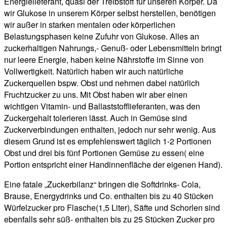
Energielieferant, quasi der Treibstoff für unseren Körper. Da
wir Glukose in unserem Körper selbst herstellen, benötigen
wir außer in starken mentalen oder körperlichen
Belastungsphasen keine Zufuhr von Glukose. Alles an
zuckerhaltigen Nahrungs,- Genuß- oder Lebensmitteln bringt
nur leere Energie, haben keine Nährstoffe im Sinne von
Vollwertigkeit. Natürlich haben wir auch natürliche
Zuckerquellen bspw. Obst und nehmen dabei natürlich
Fruchtzucker zu uns. Mit Obst haben wir aber einen
wichtigen Vitamin- und Ballaststofflieferanten, was den
Zuckergehalt tolerieren lässt. Auch in Gemüse sind
Zuckerverbindungen enthalten, jedoch nur sehr wenig. Aus
diesem Grund ist es empfehlenswert täglich 1-2 Portionen
Obst und drei bis fünf Portionen Gemüse zu essen( eine
Portion entspricht einer Handinnenfläche der eigenen Hand).
Eine fatale „Zuckerbilanz“ bringen die Softdrinks- Cola,
Brause, Energydrinks und Co. enthalten bis zu 40 Stücken
Würfelzucker pro Flasche(1,5 Liter), Säfte und Schorlen sind
ebenfalls sehr süß- enthalten bis zu 25 Stücken Zucker pro