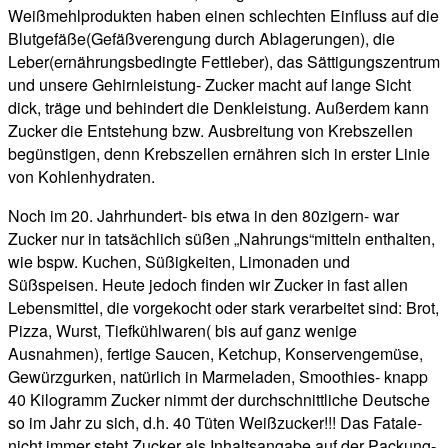
Weißmehlprodukten haben einen schlechten Einfluss auf die
Blutgefäße(Gefäßverengung durch Ablagerungen), die
Leber(ernährungsbedingte Fettleber), das Sättigungszentrum
und unsere Gehirnleistung- Zucker macht auf lange Sicht
dick, träge und behindert die Denkleistung. Außerdem kann
Zucker die Entstehung bzw. Ausbreitung von Krebszellen
begünstigen, denn Krebszellen ernähren sich in erster Linie
von Kohlenhydraten.
Noch im 20. Jahrhundert- bis etwa in den 80zigern- war
Zucker nur in tatsächlich süßen „Nahrungs“mitteln enthalten,
wie bspw. Kuchen, Süßigkeiten, Limonaden und
Süßspeisen. Heute jedoch finden wir Zucker in fast allen
Lebensmittel, die vorgekocht oder stark verarbeitet sind: Brot,
Pizza, Wurst, Tiefkühlwaren( bis auf ganz wenige
Ausnahmen), fertige Saucen, Ketchup, Konservengemüse,
Gewürzgurken, natürlich in Marmeladen, Smoothies- knapp
40 Kilogramm Zucker nimmt der durchschnittliche Deutsche
so im Jahr zu sich, d.h. 40 Tüten Weißzucker!!! Das Fatale-
nicht immer steht Zucker als Inhaltsangabe auf der Packung-