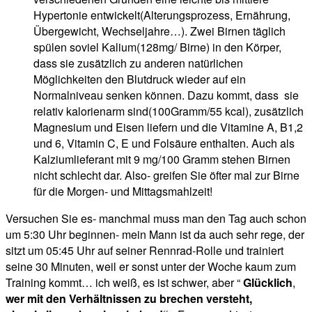
Hypertonie entwickelt(Alterungsprozess, Ernährung,
Übergewicht, Wechseljahre…). Zwei Birnen täglich
spülen soviel Kalium(128mg/ Birne) in den Körper,
dass sie zusätzlich zu anderen natürlichen
Möglichkeiten den Blutdruck wieder auf ein
Normalniveau senken können. Dazu kommt, dass sie
relativ kalorienarm sind(100Gramm/55 kcal), zusätzlich
Magnesium und Eisen liefern und die Vitamine A, B1,2
und 6, Vitamin C, E und Folsäure enthalten. Auch als
Kalziumlieferant mit 9 mg/100 Gramm stehen Birnen
nicht schlecht dar. Also- greifen Sie öfter mal zur Birne
für die Morgen- und Mittagsmahlzeit!
Versuchen Sie es- manchmal muss man den Tag auch schon
um 5:30 Uhr beginnen- mein Mann ist da auch sehr rege, der
sitzt um 05:45 Uhr auf seiner Rennrad-Rolle und trainiert
seine 30 Minuten, weil er sonst unter der Woche kaum zum
Training kommt… ich weiß, es ist schwer, aber “
Glücklich
,
wer mit den Verhältnissen zu brechen versteht,