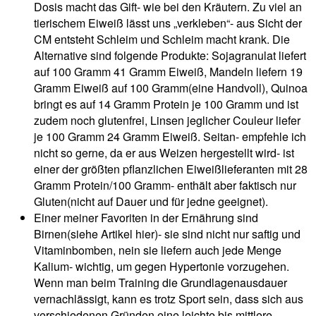
Dosis macht das Gift- wie bei den Kräutern. Zu viel an
tierischem Eiweiß lässt uns „verkleben“- aus Sicht der
CM entsteht Schleim und Schleim macht krank. Die
Alternative sind folgende Produkte: Sojagranulat liefert
auf 100 Gramm 41 Gramm Eiweiß, Mandeln liefern 19
Gramm Eiweiß auf 100 Gramm(eine Handvoll), Quinoa
bringt es auf 14 Gramm Protein je 100 Gramm und ist
zudem noch glutenfrei, Linsen jeglicher Couleur liefer
je 100 Gramm 24 Gramm Eiweiß. Seitan- empfehle ich
nicht so gerne, da er aus Weizen hergestellt wird- ist
einer der größten pflanzlichen Eiweißlieferanten mit 28
Gramm Protein/100 Gramm- enthält aber faktisch nur
Gluten(nicht auf Dauer und für jedne geeignet).
Einer meiner Favoriten in der Ernährung sind
Birnen(siehe Artikel hier)- sie sind nicht nur saftig und
Vitaminbomben, nein sie liefern auch jede Menge
Kalium- wichtig, um gegen Hypertonie vorzugehen.
Wenn man beim Training die Grundlagenausdauer
vernachlässigt, kann es trotz Sport sein, dass sich aus
verschiedenen Gründen eine leichte bis mittlere