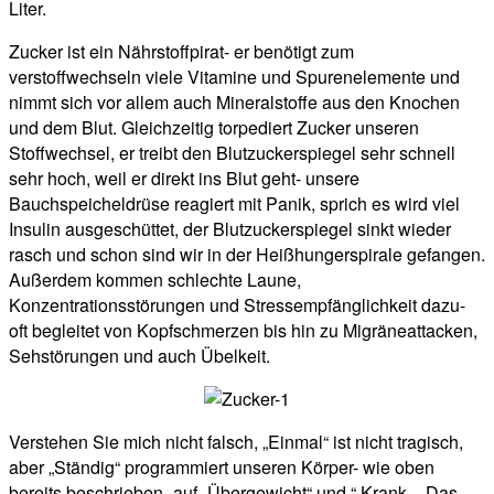
Liter.
Zucker ist ein Nährstoffpirat- er benötigt zum
verstoffwechseln viele Vitamine und Spurenelemente und
nimmt sich vor allem auch Mineralstoffe aus den Knochen
und dem Blut. Gleichzeitig torpediert Zucker unseren
Stoffwechsel, er treibt den Blutzuckerspiegel sehr schnell
sehr hoch, weil er direkt ins Blut geht- unsere
Bauchspeicheldrüse reagiert mit Panik, sprich es wird viel
Insulin ausgeschüttet, der Blutzuckerspiegel sinkt wieder
rasch und schon sind wir in der Heißhungerspirale gefangen.
Außerdem kommen schlechte Laune,
Konzentrationsstörungen und Stressempfänglichkeit dazu-
oft begleitet von Kopfschmerzen bis hin zu Migräneattacken,
Sehstörungen und auch Übelkeit.
Verstehen Sie mich nicht falsch, „Einmal“ ist nicht tragisch,
aber „Ständig“ programmiert unseren Körper- wie oben
bereits beschrieben- auf „Übergewicht“ und “ Krank „. Das