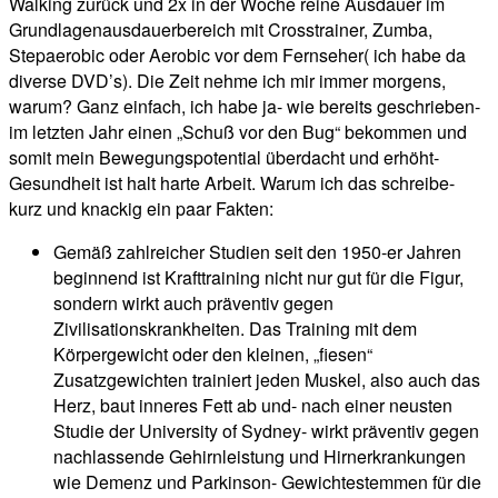
Walking zurück und 2x in der Woche reine Ausdauer im
Grundlagenausdauerbereich mit Crosstrainer, Zumba,
Stepaerobic oder Aerobic vor dem Fernseher( ich habe da
diverse DVD’s). Die Zeit nehme ich mir immer morgens,
warum? Ganz einfach, ich habe ja- wie bereits geschrieben-
im letzten Jahr einen „Schuß vor den Bug“ bekommen und
somit mein Bewegungspotential überdacht und erhöht-
Gesundheit ist halt harte Arbeit. Warum ich das schreibe-
kurz und knackig ein paar Fakten:
Gemäß zahlreicher Studien seit den 1950-er Jahren
beginnend ist Krafttraining nicht nur gut für die Figur,
sondern wirkt auch präventiv gegen
Zivilisationskrankheiten. Das Training mit dem
Körpergewicht oder den kleinen, „fiesen“
Zusatzgewichten trainiert jeden Muskel, also auch das
Herz, baut inneres Fett ab und- nach einer neusten
Studie der University of Sydney- wirkt präventiv gegen
nachlassende Gehirnleistung und Hirnerkrankungen
wie Demenz und Parkinson- Gewichtestemmen für die