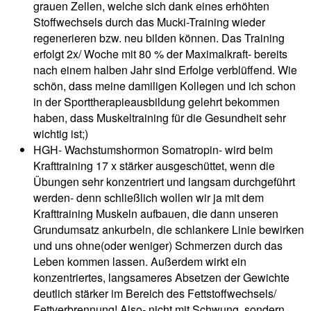
grauen Zellen, welche sich dank eines erhöhten
Stoffwechsels durch das Mucki-Training wieder
regenerieren bzw. neu bilden können. Das Training
erfolgt 2x/ Woche mit 80 % der Maximalkraft- bereits
nach einem halben Jahr sind Erfolge verblüffend. Wie
schön, dass meine damiligen Kollegen und ich schon
in der Sporttherapieausbildung gelehrt bekommen
haben, dass Muskeltraining für die Gesundheit sehr
wichtig ist;)
HGH- Wachstumshormon Somatropin- wird beim
Krafttraining 17 x stärker ausgeschüttet, wenn die
Übungen sehr konzentriert und langsam durchgeführt
werden- denn schließlich wollen wir ja mit dem
Krafttraining Muskeln aufbauen, die dann unseren
Grundumsatz ankurbeln, die schlankere Linie bewirken
und uns ohne(oder weniger) Schmerzen durch das
Leben kommen lassen. Außerdem wirkt ein
konzentriertes, langsameres Absetzen der Gewichte
deutlich stärker im Bereich des Fettstoffwechsels/
Fettverbrennung! Also- nicht mit Schwung, sondern