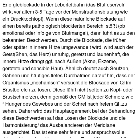
Energieblockade in der Leberleitbahn (das Blutreservoir
wirkt vor allem 3-5 Tage vor der Menstruationsblutung wie
ein Druckkochtopf). Wenn diese natürliche Blockade auf
einen bereits pathologisch blockierten Bereich stößt (ob
emotional oder infolge von Blutmangel), dann führt es zu den
bekannten Beschwerden. Durch die Blockade, die früher
oder später in innere Hitze umgewandelt wird, wird auch der
Geist(Shen, das Herz) unruhig, gereizt und launenhaft, die
innere Hitze drängt ggf. nach Außen (Akne, Ekzeme,
gerötete und sensible Haut). Ähnlich deutet auch Seufzen,
Gähnen und häufiges tiefes Durchatmen darauf hin, dass der
Organismus „mechanisch“ versucht die Blockade von Qi im
Brustbereich zu lösen. Diese führt nicht selten zu Kopf- oder
Brustschmerzen, denn gemäß der CM ist jeder Schmerz wie
“ Hunger des Gewebes und der Schrei nach freiem Qi „zu
sehen. Daher wird das Hauptaugenmerk bei der Behandlung
diese Beschwerden auf das Lösen der Blockade und die
Harmonisierung/ das Ausbalancieren der Meridiane
ausgerichtet. Das ist eine sehr feine und anspruchsvolle