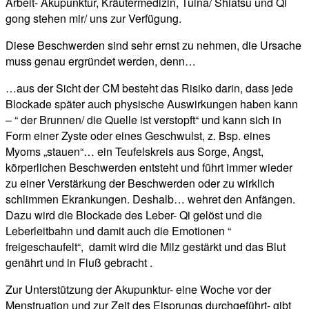
Arbeit- Akupunktur, Kräutermedizin, Tuina/ Shiatsu und Qi
gong stehen mir/ uns zur Verfügung.
Diese Beschwerden sind sehr ernst zu nehmen, die Ursache
muss genau ergründet werden, denn…
…aus der Sicht der CM besteht das Risiko darin, dass jede
Blockade später auch physische Auswirkungen haben kann
– “ der Brunnen/ die Quelle ist verstopft“ und kann sich in
Form einer Zyste oder eines Geschwulst, z. Bsp. eines
Myoms „stauen“… ein Teufelskreis aus Sorge, Angst,
körperlichen Beschwerden entsteht und führt immer wieder
zu einer Verstärkung der Beschwerden oder zu wirklich
schlimmen Ekrankungen. Deshalb… wehret den Anfängen.
Dazu wird die Blockade des Leber- Qi gelöst und die
Leberleitbahn und damit auch die Emotionen “
freigeschaufelt“, damit wird die Milz gestärkt und das Blut
genährt und in Fluß gebracht .
Zur Unterstützung der Akupunktur- eine Woche vor der
Menstruation und zur Zeit des Eisprungs durchgeführt- gibt