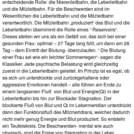
entscheidende Rolle: die Nierenleitbahn, die Leberleitbahn
und die Milzleitbahn. Für die Beschwerden sind im
Wesentlichen die Leberleitbahn und die Milzleitbahn
verantwortlich. Die Milzleitbahn „produziert“ das Blut und die
Leberleitbahn übernimmt die Rolle eines “ Reservoirs“.
Dieses stellen wir uns als ein Gefäß vor, das sich bei einer
gesunden Frau- optimal – 27 Tage lang füllt, um dann am 28.
Tag – dem Eintritt der Blutung- überzulaufen. “ Die Blutung
einer Frau sei wie ein leichter Sommerregen“- sagen die
Klassiker. Jede psychische Belastung wird gleichzeitig
zuerst in die Leberleitbahn geleitet. Im Prinzip ist es egal, ob
es sich um unterdrückte und zurückgehaltene oder
aggressive Emotionen handelt – alle führen am Ende zu
einem langsamen Fluß von Blut und Energie(Qi) in der
Leberleitbahn bis hin zur Blockade/ Stagnation. Der
blockierte Fluß von Blut und Qi im Lebermeridian unterdrückt
dann den Funktionsfluß des Milzmeridians, welcher dadurch
nicht mehr genug Energie und Blut produziert. So entsteht
ein Teufelskreis. Die Beschwerden- mental wie auch
physisch- sind die Folge von Stagnation in der Leber