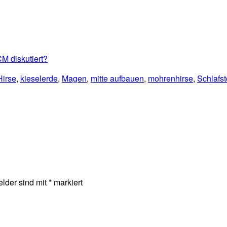
M diskutiert?
Hirse
,
kieselerde
,
Magen
,
mitte aufbauen
,
mohrenhirse
,
Schlafs
elder sind mit
*
markiert