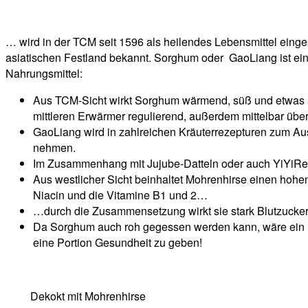
… wird in der TCM seit 1596 als heilendes Lebensmittel einge
asiatischen Festland bekannt. Sorghum oder GaoLiang ist ei
Nahrungsmittel:
Aus TCM-Sicht wirkt Sorghum wärmend, süß und etwas au
mittleren Erwärmer regulierend, außerdem mittelbar übe
GaoLiang wird in zahlreichen Kräuterrezepturen zum Aus
nehmen.
Im Zusammenhang mit Jujube-Datteln oder auch YiYiRen
Aus westlicher Sicht beinhaltet Mohrenhirse einen hohe
Niacin und die Vitamine B1 und 2…
…durch die Zusammensetzung wirkt sie stark Blutzucker 
Da Sorghum auch roh gegessen werden kann, wäre ein E
eine Portion Gesundheit zu geben!
Dekokt mit Mohrenhirse