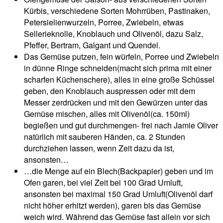
Kürbis, verschiedene Sorten Mohrrüben, Pastinaken,
Petersielienwurzeln, Porree, Zwiebeln, etwas
Sellerieknolle, Knoblauch und Olivenöl, dazu Salz,
Pfeffer, Bertram, Galgant und Quendel.
Das Gemüse putzen, fein würfeln, Porree und Zwiebeln
in dünne Ringe schneiden(macht sich prima mit einer
scharfen Küchenschere), alles in eine große Schüssel
geben, den Knoblauch auspressen oder mit dem
Messer zerdrücken und mit den Gewürzen unter das
Gemüse mischen, alles mit Olivenöl(ca. 150ml)
begießen und gut durchmengen- frei nach Jamie Oliver
natürlich mit sauberen Händen, ca. 2 Stunden
durchziehen lassen, wenn Zeit dazu da ist,
ansonsten…
…die Menge auf ein Blech(Backpapier) geben und im
Ofen garen, bei viel Zeit bei 100 Grad Umluft,
ansonsten bei maximal 150 Grad Umluft(Olivenöl darf
nicht höher erhitzt werden), garen bis das Gemüse
weich wird. Während das Gemüse fast allein vor sich