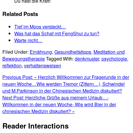
Du hast die Kraft!
Related Posts
Tief im Moos versteckt…
Was hat das Schaf mit FengShui zu tun?
Warte nicht…
Filed Under:
Ernährung
,
Gesundheitstipps
,
Meditation und
Bewegungstherapie
Tagged With:
denkmuster
,
psychologie
,
reflektion
,
verhaltensweisen
Previous Post:
« Herzlich Willkommen zur Fragerunde in der
neuen Woche…Wie werden Tremor (Zittern…), Schwindel
und M.Parkinson in der Chinesischen Medizin diskutiert?
Next Post:
Herzliche Grüße aus meinem Urlaub…-
Willkommen in der neuen Woche- Wie wird Bier in der
chinesischen Medizin diskutiert? »
Reader Interactions