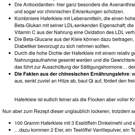
Die Antioxidantien- hier ganz besonders die Avenanthra
und sogar vor chronischen Erkrankungen schützen.
Kombiniere Haferkleie mit Lebensmitteln, die einen hoh
Beta-Glukan mit seiner LDL-senkenden Eigenschaft; die 
Vitamin C aus der Nahrung eine Oxidation des LDL verhi
Die Beta-Glucane aus der Kleie können dazu beitragen, d
Diabetiker bevorzugt zu sich nehmen sollten.
Durch die hohe Dichte der Haferkleie mit einem relativ 
Nahrungsaufnahme gesenkt werden und die Gewichtsredukt
das führt zur Ausschüttung der Sättigungshormone… der 
Die Fakten aus der chinesischen Ernährungslehre
: 
aus, senkt zuviel an Hitze ab, baut Qi auf, fördert den fr
Haferkleie ist eutlich feiner als die Flocken aber voller Kr
Nun aber zum Rezept dieser unglaublich lockeren, trotzdem se
100 Gramm Haferkleie mit 3 Esslöffeln Dinkelmehl und
…dazu kommen 2 Eier, ein Teelöffel Vanillepulver, ein Te