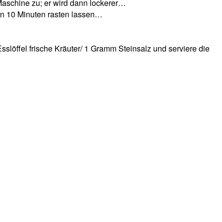
 Maschine zu; er wird dann lockerer…
ann 10 Minuten rasten lassen…
slöffel frische Kräuter/ 1 Gramm Steinsalz und serviere die