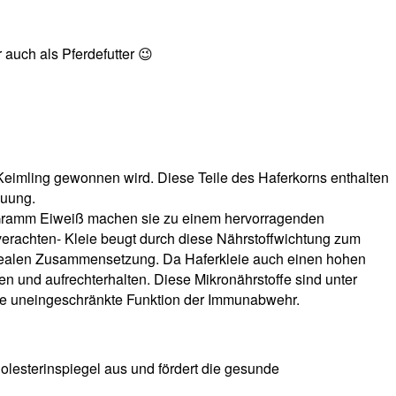
 auch als Pferdefutter 😉
Keimling gewonnen wird. Diese Teile des Haferkorns enthalten
auung.
,1 Gramm Eiweiß machen sie zu einem hervorragenden
 verachten- Kleie beugt durch diese Nährstoffwichtung zum
 idealen Zusammensetzung. Da Haferkleie auch einen hohen
en und aufrechterhalten. Diese Mikronährstoffe sind unter
die uneingeschränkte Funktion der Immunabwehr.
holesterinspiegel aus und fördert die gesunde