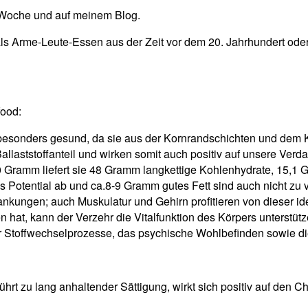
n Woche und auf meinem Blog.
r als Arme-Leute-Essen aus der Zeit vor dem 20. Jahrhundert oder
food:
 besonders gesund, da sie aus der Kornrandschichten und dem 
allaststoffanteil und wirken somit auch positiv auf unsere Verd
 100 Gramm liefert sie 48 Gramm langkettige Kohlenhydrate, 15
s Potential ab und ca.8-9 Gramm gutes Fett sind auch nicht zu
ankungen; auch Muskulatur und Gehirn profitieren von dieser
 hat, kann der Verzehr die Vitalfunktion des Körpers unterstütz
er Stoffwechselprozesse, das psychische Wohlbefinden sowie 
ührt zu lang anhaltender Sättigung, wirkt sich positiv auf den C