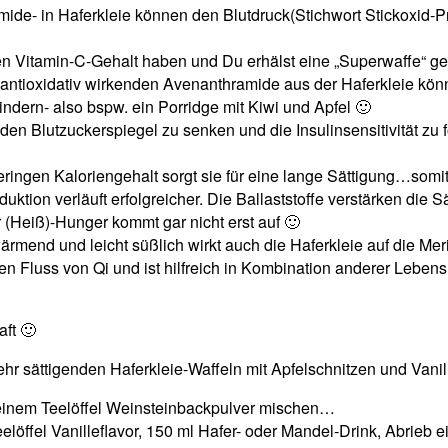
mide- in Haferkleie können den Blutdruck(Stichwort Stickoxid
en Vitamin-C-Gehalt haben und Du erhälst eine „Superwaffe“ ge
antioxidativ wirkenden Avenanthramide aus der Haferkleie kön
ndern- also bspw. ein Porridge mit Kiwi und Apfel 🙂
en Blutzuckerspiegel zu senken und die Insulinsensitivität zu
geringen Kaloriengehalt sorgt sie für eine lange Sättigung…somi
ion verläuft erfolgreicher. Die Ballaststoffe verstärken die S
(Heiß)-Hunger kommt gar nicht erst auf 🙂
wärmend und leicht süßlich wirkt auch die Haferkleie auf die Mer
eien Fluss von Qi und ist hilfreich in Kombination anderer Lebens
aft 🙂
hr sättigenden Haferkleie-Waffeln mit Apfelschnitzen und Vanil
 einem Teelöffel Weinsteinbackpulver mischen…
elöffel Vanilleflavor, 150 ml Hafer- oder Mandel-Drink, Abrieb 