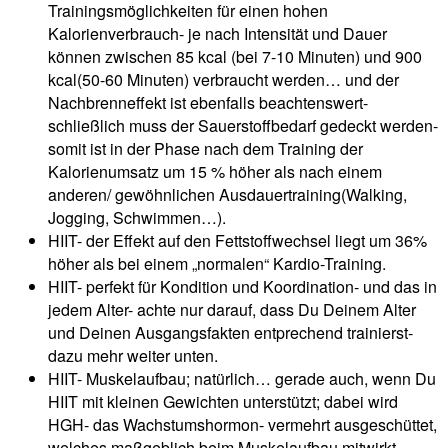
Trainingsmöglichkeiten für einen hohen
Kalorienverbrauch- je nach Intensität und Dauer
können zwischen 85 kcal (bei 7-10 Minuten) und 900
kcal(50-60 Minuten) verbraucht werden… und der
Nachbrenneffekt ist ebenfalls beachtenswert-
schließlich muss der Sauerstoffbedarf gedeckt werden-
somit ist in der Phase nach dem Training der
Kalorienumsatz um 15 % höher als nach einem
anderen/ gewöhnlichen Ausdauertraining(Walking,
Jogging, Schwimmen…).
HIIT- der Effekt auf den Fettstoffwechsel liegt um 36%
höher als bei einem „normalen“ Kardio-Training.
HIIT- perfekt für Kondition und Koordination- und das in
jedem Alter- achte nur darauf, dass Du Deinem Alter
und Deinen Ausgangsfakten entprechend trainierst-
dazu mehr weiter unten.
HIIT- Muskelaufbau; natürlich… gerade auch, wenn Du
HIIT mit kleinen Gewichten unterstützt; dabei wird
HGH- das Wachstumshormon- vermehrt ausgeschüttet,
welches maßgeblich beim Muskelaufbau mitwirkt.