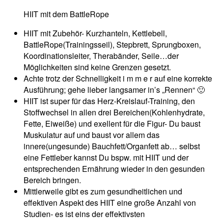
HIIT mit dem BattleRope
HIIT mit Zubehör- Kurzhanteln, Kettlebell,
BattleRope(Trainingsseil), Stepbrett, Sprungboxen,
Koordinationsleiter, Therabänder, Seile…der
Möglichkeiten sind keine Grenzen gesetzt.
Achte trotz der Schnelligkeit i m m e r auf eine korrekte
Ausführung; gehe lieber langsamer in’s „Rennen“ 🙂
HIIT ist super für das Herz-Kreislauf-Training, den
Stoffwechsel in allen drei Bereichen(Kohlenhydrate,
Fette, Eiweiße) und exellent für die Figur- Du baust
Muskulatur auf und baust vor allem das
innere(ungesunde) Bauchfett/Organfett ab… selbst
eine Fettleber kannst Du bspw. mit HIIT und der
entsprechenden Ernährung wieder in den gesunden
Bereich bringen.
Mittlerweile gibt es zum gesundheitlichen und
effektiven Aspekt des HIIT eine große Anzahl von
Studien- es ist eins der effektivsten