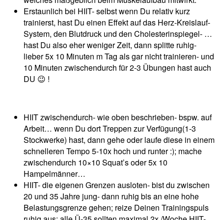
Erstaunlich bei HIIT- selbst wenn Du relativ kurz
trainierst, hast Du einen Effekt auf das Herz-Kreislauf-
System, den Blutdruck und den Cholesterinspiegel- …
hast Du also eher weniger Zeit, dann splitte ruhig-
lieber 5x 10 Minuten m Tag als gar nicht trainieren- und
10 Minuten zwischendurch für 2-3 Übungen hast auch
DU 😉 !
HIIT zwischendurch- wie oben beschrieben- bspw. auf
Arbeit… wenn Du dort Treppen zur Verfügung(1-3
Stockwerke) hast, dann gehe oder laufe diese in einem
schnelleren Tempo 5-10x hoch und runter :); mache
zwischendurch 10×10 Squat’s oder 5x 10
Hampelmänner…
HIIT- die eigenen Grenzen ausloten- bist du zwischen
20 und 35 Jahre jung- dann ruhig bis an eine hohe
Belastungsgrenze gehen; reize Deinen Trainingspuls
ruhig aus; alle Ü-35 sollten maximal 2x /Woche HIIT-