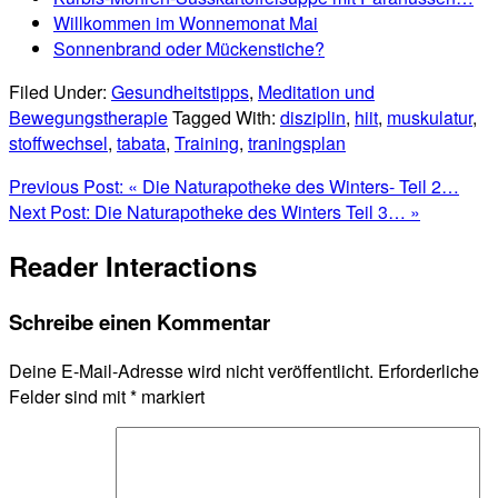
Willkommen im Wonnemonat Mai
Sonnenbrand oder Mückenstiche?
Filed Under:
Gesundheitstipps
,
Meditation und
Bewegungstherapie
Tagged With:
disziplin
,
hiit
,
muskulatur
,
stoffwechsel
,
tabata
,
Training
,
traningsplan
Previous Post:
« Die Naturapotheke des Winters- Teil 2…
Next Post:
Die Naturapotheke des Winters Teil 3… »
Reader Interactions
Schreibe einen Kommentar
Deine E-Mail-Adresse wird nicht veröffentlicht.
Erforderliche
Felder sind mit
*
markiert