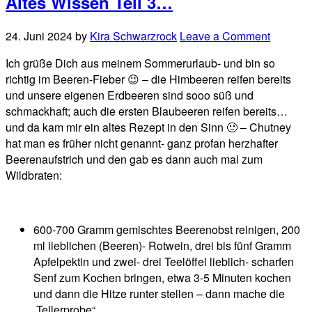
Altes Wissen Teil 3…
24. Juni 2024
by
Kira Schwarzrock
Leave a Comment
Ich grüße Dich aus meinem Sommerurlaub- und bin so
richtig im Beeren-Fieber 😉 – die Himbeeren reifen bereits
und unsere eigenen Erdbeeren sind sooo süß und
schmackhaft; auch die ersten Blaubeeren reifen bereits…
und da kam mir ein altes Rezept in den Sinn 🙂 – Chutney
hat man es früher nicht genannt- ganz profan herzhafter
Beerenaufstrich und den gab es dann auch mal zum
Wildbraten:
600-700 Gramm gemischtes Beerenobst reinigen, 200
ml lieblichen (Beeren)- Rotwein, drei bis fünf Gramm
Apfelpektin und zwei- drei Teelöffel lieblich- scharfen
Senf zum Kochen bringen, etwa 3-5 Minuten kochen
und dann die Hitze runter stellen – dann mache die
„Tellerprobe“…