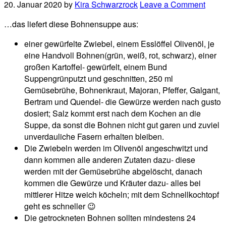
20. Januar 2020
by
Kira Schwarzrock
Leave a Comment
…das liefert diese Bohnensuppe aus:
einer gewürfelte Zwiebel, einem Esslöffel Olivenöl, je
eine Handvoll Bohnen(grün, weiß, rot, schwarz), einer
großen Kartoffel- gewürfelt, einem Bund
Suppengrünputzt und geschnitten, 250 ml
Gemüsebrühe, Bohnenkraut, Majoran, Pfeffer, Galgant,
Bertram und Quendel- die Gewürze werden nach gusto
dosiert; Salz kommt erst nach dem Kochen an die
Suppe, da sonst die Bohnen nicht gut garen und zuviel
unverdauliche Fasern erhalten bleiben.
Die Zwiebeln werden im Olivenöl angeschwitzt und
dann kommen alle anderen Zutaten dazu- diese
werden mit der Gemüsebrühe abgelöscht, danach
kommen die Gewürze und Kräuter dazu- alles bei
mittlerer Hitze weich köcheln; mit dem Schnellkochtopf
geht es schneller 😉
Die getrockneten Bohnen sollten mindestens 24