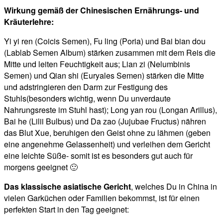
Wirkung gemäß der Chinesischen Ernährungs- und
Kräuterlehre:
Yi yi ren (Coicis Semen), Fu ling (Poria) und Bai bian dou
(Lablab Semen Album) stärken zusammen mit dem Reis die
Mitte und leiten Feuchtigkeit aus; Lian zi (Nelumbinis
Semen) und Qian shi (Euryales Semen) stärken die Mitte
und adstringieren den Darm zur Festigung des
Stuhls(besonders wichtig, wenn Du unverdaute
Nahrungsreste im Stuhl hast); Long yan rou (Longan Arillus),
Bai he (Lilii Bulbus) und Da zao (Jujubae Fructus) nähren
das Blut Xue, beruhigen den Geist ohne zu lähmen (geben
eine angenehme Gelassenheit) und verleihen dem Gericht
eine leichte Süße- somit ist es besonders gut auch für
morgens geeignet 🙂
Das klassische asiatische Gericht
, welches Du in China in
vielen Garküchen oder Familien bekommst, ist für einen
perfekten Start in den Tag geeignet: