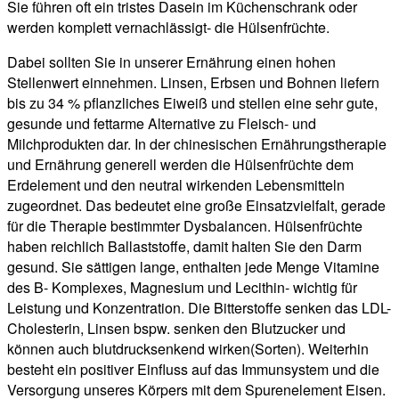
Sie führen oft ein tristes Dasein im Küchenschrank oder
werden komplett vernachlässigt- die Hülsenfrüchte.
Dabei sollten Sie in unserer Ernährung einen hohen
Stellenwert einnehmen. Linsen, Erbsen und Bohnen liefern
bis zu 34 % pflanzliches Eiweiß und stellen eine sehr gute,
gesunde und fettarme Alternative zu Fleisch- und
Milchprodukten dar. In der chinesischen Ernährungstherapie
und Ernährung generell werden die Hülsenfrüchte dem
Erdelement und den neutral wirkenden Lebensmitteln
zugeordnet. Das bedeutet eine große Einsatzvielfalt, gerade
für die Therapie bestimmter Dysbalancen. Hülsenfrüchte
haben reichlich Ballaststoffe, damit halten Sie den Darm
gesund. Sie sättigen lange, enthalten jede Menge Vitamine
des B- Komplexes, Magnesium und Lecithin- wichtig für
Leistung und Konzentration. Die Bitterstoffe senken das LDL-
Cholesterin, Linsen bspw. senken den Blutzucker und
können auch blutdrucksenkend wirken(Sorten). Weiterhin
besteht ein positiver Einfluss auf das Immunsystem und die
Versorgung unseres Körpers mit dem Spurenelement Eisen.