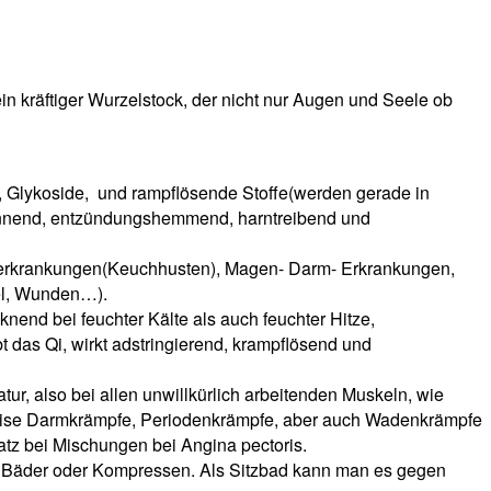
 kräftiger Wurzelstock, der nicht nur Augen und Seele ob
ffe, Glykoside, und rampflösende Stoffe(werden gerade in
tspannend, entzündungshemmend, harntreibend und
gserkrankungen(Keuchhusten), Magen- Darm- Erkrankungen,
el, Wunden…).
nend bei feuchter Kälte als auch feuchter Hitze,
bt das Qi, wirkt adstringierend, krampflösend und
r, also bei allen unwillkürlich arbeitenden Muskeln, wie
sweise Darmkrämpfe, Periodenkrämpfe, aber auch Wadenkrämpfe
atz bei Mischungen bei Angina pectoris.
 und Bäder oder Kompressen. Als Sitzbad kann man es gegen