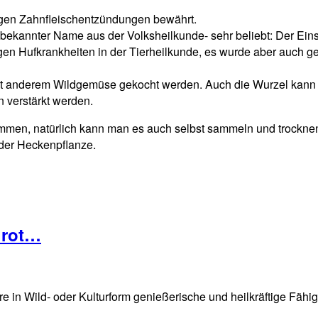
egen Zahnfleischentzündungen bewährt.
n bekannter Name aus der Volksheilkunde- sehr beliebt: Der Eins
n Hufkrankheiten in der Tierheilkunde, es wurde aber auch g
it anderem Wildgemüse gekocht werden. Auch die Wurzel kan
verstärkt werden.
ommen, natürlich kann man es auch selbst sammeln und trocknen.
oder Heckenpflanze.
lrot…
in Wild- oder Kulturform genießerische und heilkräftige Fähigke