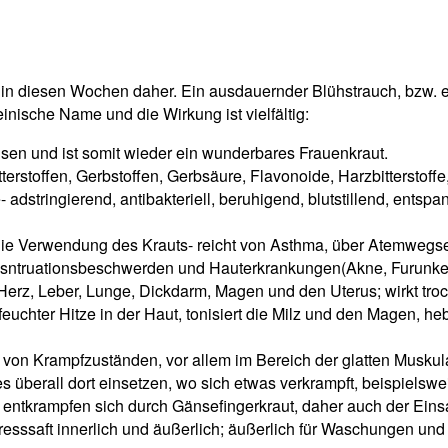
 diesen Wochen daher. Ein ausdauernder Blühstrauch, bzw. ein
teinische Name und die Wirkung ist vielfältig:
en und ist somit wieder ein wunderbares Frauenkraut.
Bitterstoffen, Gerbstoffen, Gerbsäure, Flavonoide, Harzbittersto
- adstringierend, antibakteriell, beruhigend, blutstillend, en
ur die Verwendung des Krauts- reicht von Asthma, über Atemwe
Mesntruationsbeschwerden und Hauterkrankungen(Akne, Furunk
Herz, Leber, Lunge, Dickdarm, Magen und den Uterus; wirkt trock
euchter Hitze in der Haut, tonisiert die Milz und den Magen, he
on Krampfzuständen, vor allem im Bereich der glatten Muskulatu
 überall dort einsetzen, wo sich etwas verkrampft, beispiel
 entkrampfen sich durch Gänsefingerkraut, daher auch der Eins
chpresssaft innerlich und äußerlich; äußerlich für Waschungen