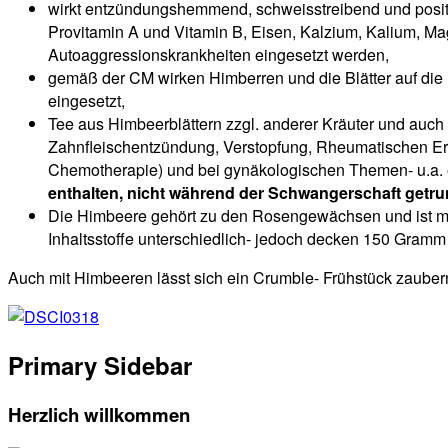
wirkt entzündungshemmend, schweisstreibend und positiv 
Provitamin A und Vitamin B, Eisen, Kalzium, Kalium, M
Autoaggressionskrankheiten eingesetzt werden,
gemäß der CM wirken Himberren und die Blätter auf die F
eingesetzt,
Tee aus Himbeerblättern zzgl. anderer Kräuter und auc
Zahnfleischentzündung, Verstopfung, Rheumatischen Erk
Chemotherapie) und bei gynäkologischen Themen- u.a. er
enthalten, nicht während der Schwangerschaft getru
Die Himbeere gehört zu den Rosengewächsen und ist mitt
Inhaltsstoffe unterschiedlich- jedoch decken 150 Gramm
Auch mit Himbeeren lässt sich ein Crumble- Frühstück zaubern
Primary Sidebar
Herzlich willkommen