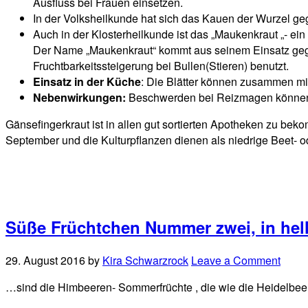
Ausfluss bei Frauen einsetzen.
In der Volksheilkunde hat sich das Kauen der Wurzel g
Auch in der Klosterheilkunde ist das „Maukenkraut „- ei
Der Name „Maukenkraut“ kommt aus seinem Einsatz gege
Fruchtbarkeitssteigerung bei Bullen(Stieren) benutzt.
Einsatz in der Küche
: Die Blätter können zusammen m
Nebenwirkungen:
Beschwerden bei Reizmagen können 
Gänsefingerkraut ist in allen gut sortierten Apotheken zu bek
September und die Kulturpflanzen dienen als niedrige Beet- 
Süße Früchtchen Nummer zwei, in hel
29. August 2016
by
Kira Schwarzrock
Leave a Comment
…sind die Himbeeren- Sommerfrüchte , die wie die Heidelbeere 