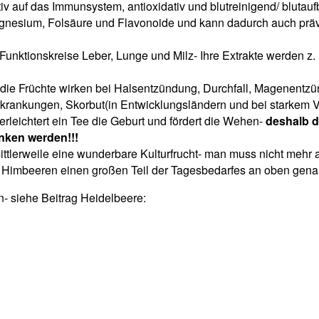
auf das Immunsystem, antioxidativ und blutreinigend/ blutaufb
agnesium, Folsäure und Flavonoide und kann dadurch auch präve
unktionskreise Leber, Lunge und Milz- Ihre Extrakte werden z.
h die Früchte wirken bei Halsentzündung, Durchfall, Magenent
rankungen, Skorbut(in Entwicklungsländern und bei starkem V
leichtert ein Tee die Geburt und fördert die Wehen-
deshalb d
nken werden!!!
lerweile eine wunderbare Kulturfrucht- man muss nicht mehr au
 Himbeeren einen großen Teil der Tagesbedarfes an oben genan
- siehe Beitrag Heidelbeere: