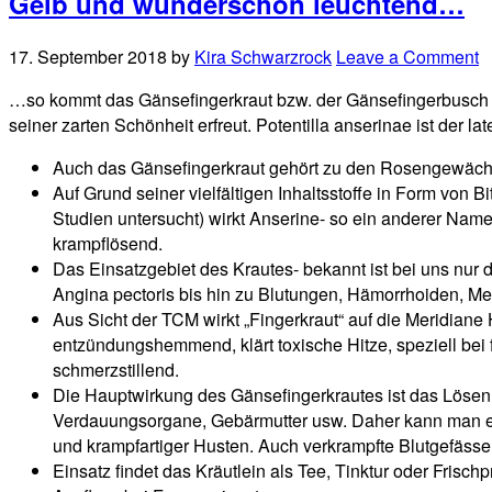
Gelb und wunderschön leuchtend…
17. September 2018
by
Kira Schwarzrock
Leave a Comment
…so kommt das Gänsefingerkraut bzw. der Gänsefingerbusch in
seiner zarten Schönheit erfreut. Potentilla anserinae ist der la
Auch das Gänsefingerkraut gehört zu den Rosengewächs
Auf Grund seiner vielfältigen Inhaltsstoffe in Form von 
Studien untersucht) wirkt Anserine- so ein anderer Name
krampflösend.
Das Einsatzgebiet des Krautes- bekannt ist bei uns n
Angina pectoris bis hin zu Blutungen, Hämorrhoiden, 
Aus Sicht der TCM wirkt „Fingerkraut“ auf die Meridiane 
entzündungshemmend, klärt toxische Hitze, speziell bei f
schmerzstillend.
Die Hauptwirkung des Gänsefingerkrautes ist das Lösen v
Verdauungsorgane, Gebärmutter usw. Daher kann man es
und krampfartiger Husten. Auch verkrampfte Blutgefässe
Einsatz findet das Kräutlein als Tee, Tinktur oder Fris