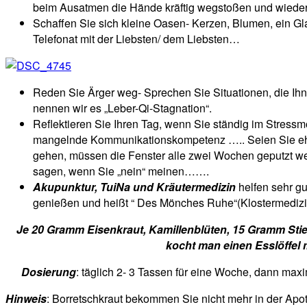
beim Ausatmen die Hände kräftig wegstoßen und wieder 
Schaffen Sie sich kleine Oasen- Kerzen, Blumen, ein Glas
Telefonat mit der Liebsten/ dem Liebsten…
Reden Sie Ärger weg- Sprechen Sie Situationen, die Ihne
nennen wir es „Leber-Qi-Stagnation“.
Reflektieren Sie Ihren Tag, wenn Sie ständig im Stress
mangelnde Kommunikationskompetenz ….. Seien Sie ehrli
gehen, müssen die Fenster alle zwei Wochen geputzt wer
sagen, wenn Sie „nein“ meinen…….
Akupunktur, TuiNa und Kräutermedizin
helfen sehr gu
genießen und heißt “ Des Mönches Ruhe“(Klostermedizi
Je 20 Gramm Eisenkraut, Kamillenblüten, 15 Gramm Sti
kocht man einen Esslöffel m
Dosierung
: täglich 2- 3 Tassen für eine Woche, dann ma
Hinweis
: Borretschkraut bekommen Sie nicht mehr in der Apo