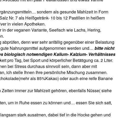
sergänzungsmitteln… sondern als gesunde Mahlzeit in Form
z Nr. 7 als Heißgetränk- 10 bis 12 Pastillen in heißem
lver in vielen Apotheken.
 in der veganen Variante, Seefisch wie Lachs, Hering,
en.
 abprüfen, denn wer sehr anfällig gegenüber einer Belastung
ele gute Nahrungsmittel aufgenommen werden und…
bitte nicht
des biologisch notwendigen Kalium- Kalzium- Verhältnisses
keit pro Tag, bei Sport und körperlicher Betätigung ca. 2 Liter.
nen bei Stress durchaus sinnvoll sein, dann aber mit
n, ich stelle Ihnen Ihre persönliche Mischung zusammen.
e Schokolade(mehr als 85%Kakao) oder auch eine reife Banane
en Zeiten immer zur Mahlzeit gehören, ebenfalls Nüsse( siehe
uten, um in Ruhe essen zu können und… essen Sie sich satt,
d langsam stark ausatmen, dabei tief in die Hocke gehen und