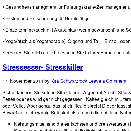
• Gesundheitsmanagment für Führungskräfte(Zeitmanagment, 
• Fasten und Entspannung für Berufstätige
• Einzeltermine(auch mit Akupunktur wenn gewünscht) und S
• Yoga(auch als Yogatherapie), Qigong und Taiji- Einzel- ode
Sprechen Sie mich an, ich besuche Sie in Ihrer Firma und un
Stressesser- Stresskiller
17. November 2014
by
Kira Schwarzrock
Leave a Comment
Sicher kennen Sie solche Situationen- Ärger auf Arbeit, Stres
Fettes oder es wird gar nicht gegessen, Kaffee gleich in Lite
oder Völle. Aber genau das ist ein Teufelskreis! Dieser läs
Bewußtsein, ein wenig Selbstreflektion und die richtigen Nahru
Nahrungsmittel sind die einfachsten und preiswertesten 
Komplexen, welche positiv auf die Entwicklung und Reg