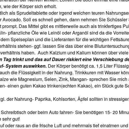
, wie der Körper sich erholt.
stlich als Sprudeltablette oder irgend welchen teuren Nahrung
Avocado. Soll es schnell gehen, dann nehmen Sie Schüssler Sal
rompt. Das Mittel gibt es mittlerweile auch als trinkfertiges Pu
pflanzliche Öle wie Leinöl oder Arganöl sind da die Vorreiter
em Speiseplan und die Lieferanten für die wichtigen Fettsäur
ltnis stehen- ggf. lassen Sie das über eine Blutuntersuchung
ssverhältnis haben. Auch Kalzium und Kalium können über vi
am Tag trinkt und das auf Dauer riskiert eine Verschiebung 
uf- System auswirken.
Der Körper benötigt ca. 1,5 Liter Flüssig
 auch die Flüssigkeit in der Nahrung. Trinkkuren mit Wasser kön
lze wie Magnesium, Selen, Zink, Mangan- sprechen Sie mich a
onen- einen guten Kakao trinken(echten Kakao), ein Stück gut
gl. der Nahrung- Paprika, Kohlsorten, Äpfel sollten in stressig
Schreibtisch oder beim Auto fahren- Sie benötigen 15- 20 Min
 sehr gut!
auf oder raus an die frische Luft und mehrmals tief einatmen un