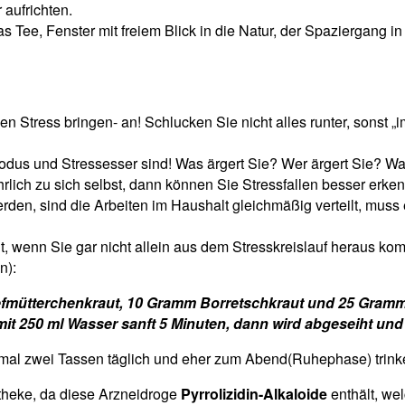
aufrichten.
 Tee, Fenster mit freiem Blick in die Natur, der Spaziergang in 
n Stress bringen- an! Schlucken Sie nicht alles runter, sonst „
modus und Stressesser sind! Was ärgert Sie? Wer ärgert Sie? W
ch zu sich selbst, dann können Sie Stressfallen besser erke
den, sind die Arbeiten im Haushalt gleichmäßig verteilt, muss
t, wenn Sie gar nicht allein aus dem Stresskreislauf heraus k
n):
efmütterchenkraut, 10 Gramm Borretschkraut und 25 Gramm
it 250 ml Wasser sanft 5 Minuten, dann wird abgeseiht und voi
ximal zwei Tassen täglich und eher zum Abend(Ruhephase) trink
theke, da diese Arzneidroge
Pyrrolizidin-Alkaloide
enthält, we