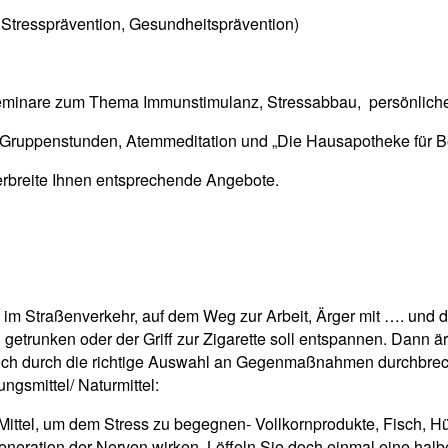
Stressprävention, Gesundheitsprävention)
eminare zum Thema Immunstimulanz, Stressabbau, persönliche 
r Gruppenstunden, Atemmeditation und „Die Hausapotheke für Be
terbreite Ihnen entsprechende Angebote.
s im Straßenverkehr, auf dem Weg zur Arbeit, Ärger mit …. und 
rn getrunken oder der Griff zur Zigarette soll entspannen. Dann
st sich durch die richtige Auswahl an Gegenmaßnahmen durchbr
ngsmittel/ Naturmittel:
Mittel, um dem Stress zu begegnen- Vollkornprodukte, Fisch, Hü
eneration der Nerven wirken. Löffeln Sie doch einmal eine hal