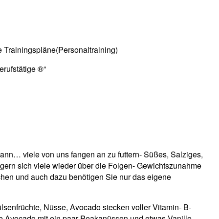
Trainingspläne(Personaltraining)
rufstätige ®“
dann… viele von uns fangen an zu futtern- Süßes, Salziges,
 ärgern sich viele wieder über die Folgen- Gewichtszunahme
echen und auch dazu benötigen Sie nur das eigene
lsenfrüchte, Nüsse, Avocado stecken voller Vitamin- B-
be Avocado mit ein paar Peakanüssen und etwas Vanille