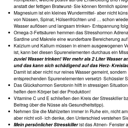
anstatt der fettigen Bratwurst- Sie können förmlich spüren
Magnesium ist ein kleines Wundermittel- aber nicht kün
von Nüssen, Spinat, Hülsenfrüchten und … schon wieder 
Wasser auflösen und langsam trinken- Entspannung folgt p
Omega-3-Fettsäuren hemmen das Stresshormon Adrenalin- 
Sardine und Makrele eine wunderbare Bereicherung auf d
Kalzium und Kalium müssen in einem ausgewogenen Verhä
ist, kann bei diesen Spurenelementen durchaus ein Mi
zuviel Wasser trinken! Wer mehr als 2 Liter Wasser 
und das kann sich schädigend auf das Herz- Kreisla
Damit ist aber nicht nur reines Wasser gemeint, sondern
entsprechenden Spurenelementen versetzt- Schüssler Sa
Das Glückshormon Serotonin hilft in stressigen Situati
helfen dem Körper bei der Produktion!
Vitamine C und E schließen den Kreis der Stresskiller bz
Beitrag über die Nüsse als Gesundheitstipp).
Nehmen Sie die Mahlzeiten immer in Ruhe ein, nicht am 
aber nicht voll- ich denke, den Unterschied verstehen Sie
Mein persönlicher Stresskiller
ist das Atmen- Fenster 