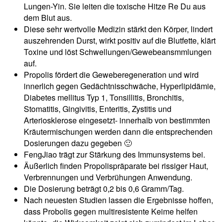
Lungen-Yin. Sie leiten die toxische Hitze Re Du aus
dem Blut aus.
Diese sehr wertvolle Medizin stärkt den Körper, lindert
auszehrenden Durst, wirkt positiv auf die Blutfette, klärt
Toxine und löst Schwellungen/Gewebeansmmlungen
auf.
Propolis fördert die Geweberegeneration und wird
innerlich gegen Gedächtnisschwäche, Hyperlipidämie,
Diabetes mellitus Typ 1, Tonsillitis, Bronchitis,
Stomatitis, Gingivitis, Enteritis, Zystitis und
Arteriosklerose eingesetzt- innerhalb von bestimmten
Kräutermischungen werden dann die entsprechenden
Dosierungen dazu gegeben 🙂
FengJiao trägt zur Stärkung des Immunsystems bei.
Äußerlich finden Propolispräparate bei rissiger Haut,
Verbrennungen und Verbrühungen Anwendung.
Die Dosierung beträgt 0,2 bis 0,6 Gramm/Tag.
Nach neuesten Studien lassen die Ergebnisse hoffen,
dass Probolis gegen multiresistente Keime helfen