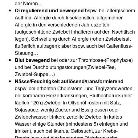
der Nieren…
Qi regulierend und bewegend
bspw. bei allergischem
Asthma, Allergie durch Insektenstich, allgemeiner
Allergie in den verschiedenen Jahreszeiten
(aufgeschnittene Zwiebel inhalieren auf den Nachttisch
legen), Schwellung durch Allergie (rohen Zwiebelsaft
äußerlich auftragen); aber bspw. auch bei Gallenfluss-
Stauung…
Blut bewegend
bei oder zur Thrombose-(Prophylaxe)
und bei Durchblutungsstörungen(Zwiebel-Tee,
Zwiebel-Suppe…)
Nässe/Feuchtigkeit auflösend/transformierend
bspw. bei erhöhten Cholesterin- und Triglyzeridwerten,
bei koronaren Herzerkrankungen, Bluthochdruck (hier
täglich 120 g Zwiebel in Olivenöl rösten mit Salz;
Sojasauce; wenig Zucker und Essig essen oder
Zwiebelwasser trinken: zerteilte Zwiebel in kaltes
Wasser einige Stunden(mindestens 5) einlegen und
trinken), auch bei Ikterus, Gelbsucht, zur Krebs-
Prophylaxe und hier besonders Dickdarmkrebs-