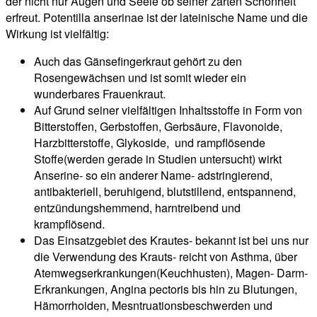
der nicht nur Augen und Seele ob seiner zarten Schönheit
erfreut. Potentilla anserinae ist der lateinische Name und die
Wirkung ist vielfältig:
Auch das Gänsefingerkraut gehört zu den
Rosengewächsen und ist somit wieder ein
wunderbares Frauenkraut.
Auf Grund seiner vielfältigen Inhaltsstoffe in Form von
Bitterstoffen, Gerbstoffen, Gerbsäure, Flavonoide,
Harzbitterstoffe, Glykoside, und rampflösende
Stoffe(werden gerade in Studien untersucht) wirkt
Anserine- so ein anderer Name- adstringierend,
antibakteriell, beruhigend, blutstillend, entspannend,
entzündungshemmend, harntreibend und
krampflösend.
Das Einsatzgebiet des Krautes- bekannt ist bei uns nur
die Verwendung des Krauts- reicht von Asthma, über
Atemwegserkrankungen(Keuchhusten), Magen- Darm-
Erkrankungen, Angina pectoris bis hin zu Blutungen,
Hämorrhoiden, Mesntruationsbeschwerden und