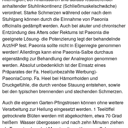
anhaltender Stuhlinkontinenz (Schließmuskelschwäche)
verordnet. Starke Schmerzen während oder nach dem
Stuhlgang können durch die Einnahme von Paeonia
officinalis gedämpft werden. Auch bei akuter und chronischer
Entzündung des Afters oder Rektums ist Paeonia die
geeignete Lösung- die Potenzierung legt der behandelnde
Arzt/HP fest. Paeonia sollte nicht in Eigenregie genommen
werden! Allerdings kann eine Paeonia-Salbe durchaus
eigenständig zur Behandlung der Analregion genommen
werden. Absolut unbedenklich ist der Einsatz eines
Präparates der Fa. Heel(unbezahlte Werbung)-
PaeoniaComp. Fa. Heel bei Hämorrhoiden und
Druckgefühle, die durch venöse Stauung entstehen, sowie
bei den typischen brennenden und stechenden Schmerzen.
Auch die eigenen Garten-Pfingstrosen können ohne weitere
Verarbeitung zur Heilung eingesetzt werden. 1 Teelöffel
getrocknete Blüten werden mit abgekochtem, etwa 70 Grad
heißem Wasser übergossen und nach zehn Minuten ziehen