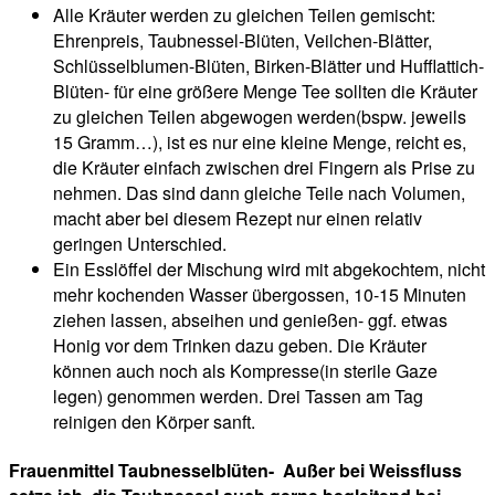
Alle Kräuter werden zu gleichen Teilen gemischt:
Ehrenpreis, Taubnessel-Blüten, Veilchen-Blätter,
Schlüsselblumen-Blüten, Birken-Blätter und Hufflattich-
Blüten- für eine größere Menge Tee sollten die Kräuter
zu gleichen Teilen abgewogen werden(bspw. jeweils
15 Gramm…), ist es nur eine kleine Menge, reicht es,
die Kräuter einfach zwischen drei Fingern als Prise zu
nehmen. Das sind dann gleiche Teile nach Volumen,
macht aber bei diesem Rezept nur einen relativ
geringen Unterschied.
Ein Esslöffel der Mischung wird mit abgekochtem, nicht
mehr kochenden Wasser übergossen, 10-15 Minuten
ziehen lassen, abseihen und genießen- ggf. etwas
Honig vor dem Trinken dazu geben. Die Kräuter
können auch noch als Kompresse(in sterile Gaze
legen) genommen werden. Drei Tassen am Tag
reinigen den Körper sanft.
Frauenmittel Taubnesselblüten-
Außer bei Weissfluss