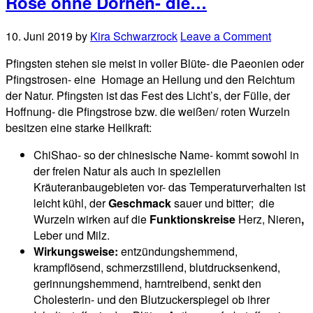
Rose ohne Dornen- die…
10. Juni 2019
by
Kira Schwarzrock
Leave a Comment
Pfingsten stehen sie meist in voller Blüte- die Paeonien oder
Pfingstrosen- eine Homage an Heilung und den Reichtum
der Natur. Pfingsten ist das Fest des Licht’s, der Fülle, der
Hoffnung- die Pfingstrose bzw. die weißen/ roten Wurzeln
besitzen eine starke Heilkraft:
ChiShao- so der chinesische Name- kommt sowohl in
der freien Natur als auch in speziellen
Kräuteranbaugebieten vor- das Temperaturverhalten ist
leicht kühl, der
Geschmack
sauer und bitter; die
Wurzeln wirken auf die
Funktionskreise
Herz, Nieren
,
Leber und Milz.
Wirkungsweise:
entzündungshemmend,
krampflösend, schmerzstillend, blutdrucksenkend,
gerinnungshemmend, harntreibend, senkt den
Cholesterin- und den Blutzuckerspiegel ob ihrer