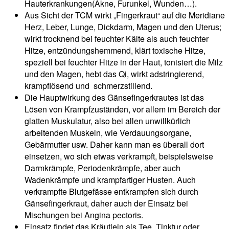
Hauterkrankungen(Akne, Furunkel, Wunden…).
Aus Sicht der TCM wirkt „Fingerkraut“ auf die Meridiane
Herz, Leber, Lunge, Dickdarm, Magen und den Uterus;
wirkt trocknend bei feuchter Kälte als auch feuchter
Hitze, entzündungshemmend, klärt toxische Hitze,
speziell bei feuchter Hitze in der Haut, tonisiert die Milz
und den Magen, hebt das Qi, wirkt adstringierend,
krampflösend und schmerzstillend.
Die Hauptwirkung des Gänsefingerkrautes ist das
Lösen von Krampfzuständen, vor allem im Bereich der
glatten Muskulatur, also bei allen unwillkürlich
arbeitenden Muskeln, wie Verdauungsorgane,
Gebärmutter usw. Daher kann man es überall dort
einsetzen, wo sich etwas verkrampft, beispielsweise
Darmkrämpfe, Periodenkrämpfe, aber auch
Wadenkrämpfe und krampfartiger Husten. Auch
verkrampfte Blutgefässe entkrampfen sich durch
Gänsefingerkraut, daher auch der Einsatz bei
Mischungen bei Angina pectoris.
Einsatz findet das Kräutlein als Tee, Tinktur oder