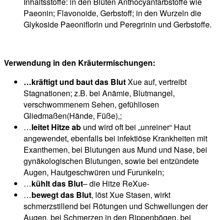
Inhaltsstoffe: in den Blüten Anthocyanfarbstoffe wie
Paeonin; Flavonoide, Gerbstoff; in den Wurzeln die
Glykoside Paeoniflorin und Peregrinin und Gerbstoffe.
Verwendung in den Kräutermischungen:
…kräftigt und baut das Blut
Xue auf, vertreibt
Stagnationen; z.B. bei Anämie, Blutmangel,
verschwommenem Sehen, gefühllosen
Gliedmaßen(Hände, Füße),;
…
leitet Hitze ab
und wird oft bei „unreiner“ Haut
angewendet, ebenfalls bei infektiöse Krankheiten mit
Exanthemen, bei Blutungen aus Mund und Nase, bei
gynäkologischen Blutungen, sowie bei entzündete
Augen, Hautgeschwüren und Furunkeln;
…
kühlt das Blut
– die Hitze ReXue-
…
bewegt das Blut
, löst Xue Stasen, wirkt
schmerzstillend bei Rötungen und Schwellungen der
Augen, bei Schmerzen in den Rippenbögen, bei