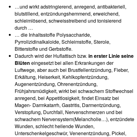
…und wirkt adstringierend, anregend, antibakteriell,
blutstillend, entzündungshemmend, erweichend,
schleimlösend, schweisstreibend und tonisierend
durch …
… die Inhaltsstoffe Polysaccharide,
Pyrrolizidinalkaloide, Schleimstoffe, Sterole,
Bitterstoffe und Gerbstoffe.
Dadurch wird der Huflattisch bzw.
in erster Linie seine
Blüten
eingesetzt bei allen Erkrankungen der
Luftwege, aber auch bei Brustfellentzündung, Fieber,
Erkältung, Heiserkeit, Kehlkopfentzündung,
Augenentzündung, Ohrenentzündung,
Frühjahrsmüdigkeit, wirkt bei schwachem Stoffwechsel
anregend, bei Appetitlosigkeit, findet Einsatz bei
Magen- Darmkatarrh, Gastritis, Darmentzündung,
Verstopfung, Durchfall, Nervenschmerzen und bei
schwachem Nervensystem(Melancholie…), entzündete
Wunden, schlecht heilende Wunden,
Unterschenkelgeschwür, Venenentzündung, Pickel,