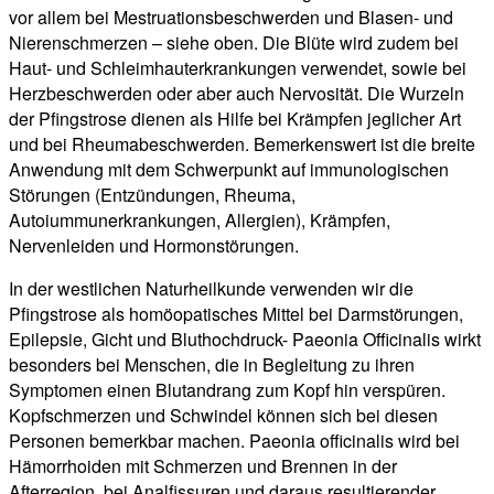
vor allem bei Mestruationsbeschwerden und Blasen- und
Nierenschmerzen – siehe oben. Die Blüte wird zudem bei
Haut- und Schleimhauterkrankungen verwendet, sowie bei
Herzbeschwerden oder aber auch Nervosität. Die Wurzeln
der Pfingstrose dienen als Hilfe bei Krämpfen jeglicher Art
und bei Rheumabeschwerden. Bemerkenswert ist die breite
Anwendung mit dem Schwerpunkt auf immunologischen
Störungen (Entzündungen, Rheuma,
Autoiummunerkrankungen, Allergien), Krämpfen,
Nervenleiden und Hormonstörungen.
In der westlichen Naturheilkunde verwenden wir die
Pfingstrose als homöopatisches Mittel bei Darmstörungen,
Epilepsie, Gicht und Bluthochdruck- Paeonia Officinalis wirkt
besonders bei Menschen, die in Begleitung zu ihren
Symptomen einen Blutandrang zum Kopf hin verspüren.
Kopfschmerzen und Schwindel können sich bei diesen
Personen bemerkbar machen. Paeonia officinalis wird bei
Hämorrhoiden mit Schmerzen und Brennen in der
Afterregion, bei Analfissuren und daraus resultierender