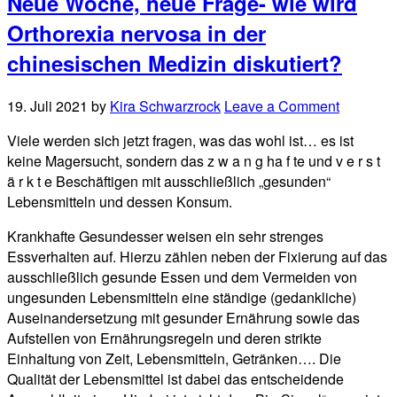
Neue Woche, neue Frage- wie wird
Orthorexia nervosa in der
chinesischen Medizin diskutiert?
19. Juli 2021
by
Kira Schwarzrock
Leave a Comment
Viele werden sich jetzt fragen, was das wohl ist… es ist
keine Magersucht, sondern das z w a n g ha f te und v e r s t
ä r k t e Beschäftigen mit ausschließlich „gesunden“
Lebensmitteln und dessen Konsum.
Krankhafte Gesundesser weisen ein sehr strenges
Essverhalten auf. Hierzu zählen neben der Fixierung auf das
ausschließlich gesunde Essen und dem Vermeiden von
ungesunden Lebensmitteln eine ständige (gedankliche)
Auseinandersetzung mit gesunder Ernährung sowie das
Aufstellen von Ernährungsregeln und deren strikte
Einhaltung von Zeit, Lebensmitteln, Getränken…. Die
Qualität der Lebensmittel ist dabei das entscheidende