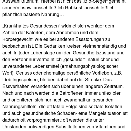
Auswahlkriterium. Hierbei ist nicht das „Bio-Siegel“ gemeint,
sondern bspw. ausschließlich Rohkost, ausschließlich
pflanzlich basierte Nahrung…
„Krankhaftes Gesundessen“ widmet sich weniger dem
Zählen der Kalorien, dem Abnehmen und dem
Körpergewicht, wie es bei anderen Essstörungen zu
beobachten ist. Die Gedanken kreisen vielmehr ständig und
auch in jeder Lebenslage um den Gesundheitszustand und
den Verzehr nur vermeintlich „gesunder“, natürlicher und
unveränderter Lebensmittel (ernährungsphysiologischer
Wert). Genuss oder ehemalige persönliche Vorlieben, z.B.
Lieblingsspeisen, bleiben dabei auf der Strecke. Das
Essverhalten verändert sich über einen längeren Zeitraum.
Nach und nach werden die Betroffenen immer unflexibler
und orientieren sich nur noch zwanghaft an gesunden
Nahrungsmitteln- die oft fatale Folge sind soziale Isolation
und auch gesundheitliche Schäden- eine Mangelsituation ist
dadurch oft vorprogrammiert; oft werden die unter
Umständen notwendigen Substitutionen von Vitaminen und