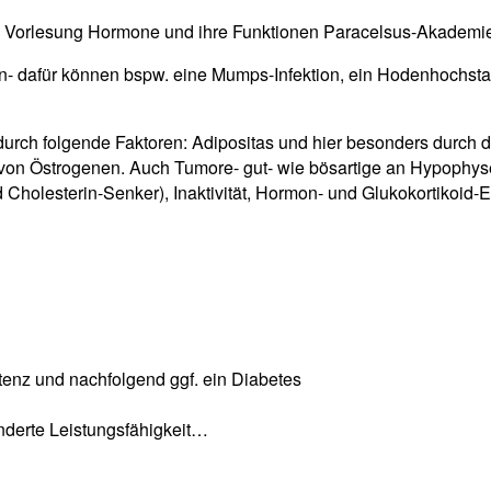
Vorlesung Hormone und ihre Funktionen Paracelsus-Akademi
n- dafür können bspw. eine Mumps-Infektion, ein Hodenhochsta
rch folgende Faktoren: Adipositas und hier besonders durch di
n von Östrogenen. Auch Tumore- gut- wie bösartige an Hypophy
d Cholesterin-Senker), Inaktivität, Hormon- und Glukokortikoi
tenz und nachfolgend ggf. ein Diabetes
nderte Leistungsfähigkeit…