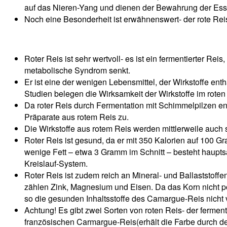
auf das Nieren-Yang und dienen der Bewahrung der Ess
Noch eine Besonderheit ist erwähnenswert- der rote Rei
Roter Reis ist sehr wertvoll- es ist ein fermentierter Re
metabolische Syndrom senkt.
Er ist eine der wenigen Lebensmittel, der Wirkstoffe ent
Studien belegen die Wirksamkeit der Wirkstoffe im rot
Da roter Reis durch Fermentation mit Schimmelpilzen ents
Präparate aus rotem Reis zu.
Die Wirkstoffe aus rotem Reis werden mittlerweile auch
Roter Reis ist gesund, da er mit 350 Kalorien auf 100 G
wenige Fett – etwa 3 Gramm im Schnitt – besteht hauptsäc
Kreislauf-System.
Roter Reis ist zudem reich an Mineral- und Ballaststoff
zählen Zink, Magnesium und Eisen. Da das Korn nicht po
so die gesunden Inhaltsstoffe des Camargue-Reis nicht 
Achtung! Es gibt zwei Sorten von roten Reis- der fermen
französischen Carmargue-Reis(erhält die Farbe durch d