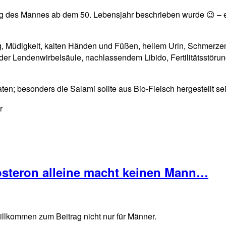
g des Mannes ab dem 50. Lebensjahr beschrieben wurde 😉 – er 
 Müdigkeit, kalten Händen und Füßen, hellem Urin, Schmerze
der Lendenwirbelsäule, nachlassendem Libido, Fertilitätsstör
en; besonders die Salami sollte aus Bio-Fleisch hergestellt sei
r
tosteron alleine macht keinen Mann…
Willkommen zum Beitrag nicht nur für Männer.