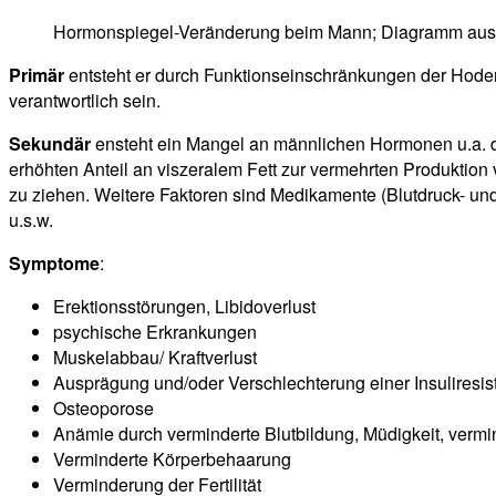
Hormonspiegel-Veränderung beim Mann; Diagramm aus 
Primär
entsteht er durch Funktionseinschränkungen der Hode
verantwortlich sein.
Sekundär
ensteht ein Mangel an männlichen Hormonen u.a. du
erhöhten Anteil an viszeralem Fett zur vermehrten Produktio
zu ziehen. Weitere Faktoren sind Medikamente (Blutdruck- un
u.s.w.
Symptome
:
Erektionsstörungen, Libidoverlust
psychische Erkrankungen
Muskelabbau/ Kraftverlust
Ausprägung und/oder Verschlechterung einer Insuliresis
Osteoporose
Anämie durch verminderte Blutbildung, Müdigkeit, vermi
Verminderte Körperbehaarung
Verminderung der Fertilität