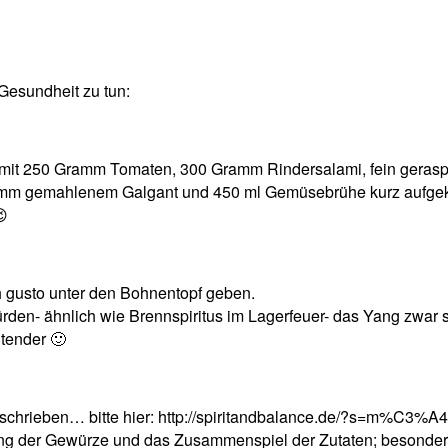
Gesundheit zu tun:
it 250 Gramm Tomaten, 300 Gramm Rindersalami, fein geraspe
amm gemahlenem Galgant und 450 ml Gemüsebrühe kurz aufgekoc
😉
h gusto unter den Bohnentopf geben.
würden- ähnlich wie Brennspiritus im Lagerfeuer- das Yang zwar
tender 🙂
eschrieben… bitte hier: http://spiritandbalance.de/?s=m%C3%A
ng der Gewürze und das Zusammenspiel der Zutaten; besonde