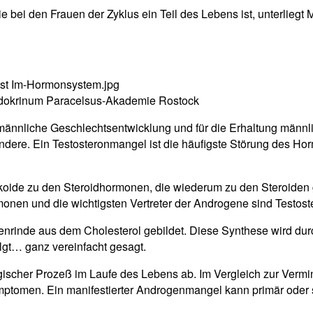
wie bei den Frauen der Zyklus ein Teil des Lebens ist, unterli
dokrinum Paracelsus-Akademie Rostock
ännliche Geschlechtsentwicklung und für die Erhaltung männlic
andere. Ein Testosteronmangel ist die häufigste Störung des 
oide zu den Steroidhormonen, die wiederum zu den Steroiden g
nen und die wichtigsten Vertreter der Androgene sind Testost
rinde aus dem Cholesterol gebildet. Diese Synthese wird dur
lgt… ganz vereinfacht gesagt.
gischer Prozeß im Laufe des Lebens ab. Im Vergleich zur Ver
ymptomen. Ein manifestierter Androgenmangel kann primär oder 