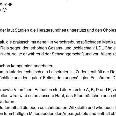
enz 🙂
s 🙂
is, der laut Studien die Herzgesundheit unterstützt und den Chol
hält, die praktisch mit denen in verschreibungspflichtigen Medi
en Reis gegen den erhöhten Gesamt- und „schlechten“ LDL-Chole
teht, sollte er während der Schwangerschaft und von Allergiker
 schon komprimiert angeboten.
ramm kalorientechnisch ein Leisetreter ist. Zudem enthält der R
hlich aus den ‚guten‘ Fetten, den ungesättigten Fettsäuren. Di
en sowie Vitaminen. Enthalten sind die Vitamine A, B, D und E,
liert wird, wird seine äussere Haut, das Silberhäutchen auch 
verloren.
tierte(enthält die oben beschriebenen Wirkstoffe und wird auch
en lehmhaltigen Mineralboden der Anbaugebiete und enthält eb