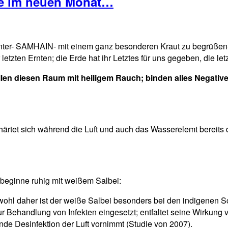
he im neuen Monat…
Winter- SAMHAIN- mit einem ganz besonderen Kraut zu begrü
 letzten Ernten; die Erde hat ihr Letztes für uns gegeben, die l
en diesen Raum mit heiligem Rauch; binden alles Negative u
härtet sich während die Luft und auch das Wasserelemt bereits d
beginne ruhig mit weißem Salbei:
 wohl daher ist der weiße Salbei besonders bei den indigenen 
 Behandlung von Infekten eingesetzt; entfaltet seine Wirkung v
nde Desinfektion der Luft vornimmt (Studie von 2007).