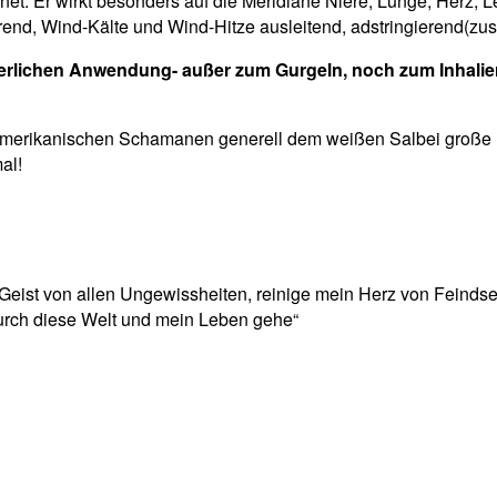
net. Er wirkt besonders auf die Meridiane Niere, Lunge, Herz, L
minierend, Wind-Kälte und Wind-Hitze ausleitend, adstringierend
erlichen Anwendung- außer zum Gurgeln, noch zum Inhalier
rdamerikanischen Schamanen generell dem weißen Salbei große H
al!
eist von allen Ungewissheiten, reinige mein Herz von Feindselig
durch diese Welt und mein Leben gehe“