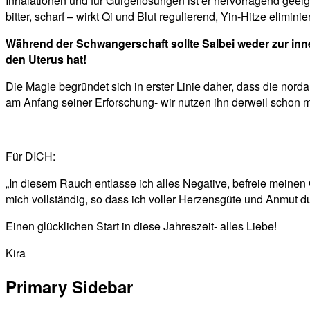
Inhalationen und für Gurgellösungen ist er hervorragend geeig
bitter, scharf – wirkt Qi und Blut regulierend, Yin-Hitze eli
Während der Schwangerschaft sollte Salbei weder zur inn
den Uterus hat!
Die Magie begründet sich in erster Linie daher, dass die no
am Anfang seiner Erforschung- wir nutzen ihn derweil schon m
Für DICH:
„In diesem Rauch entlasse ich alles Negative, befreie meinen G
mich vollständig, so dass ich voller Herzensgüte und Anmut 
Einen glücklichen Start in diese Jahreszeit- alles Liebe!
Kira
Primary Sidebar