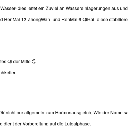
Wasser- dies leitet ein Zuviel an Wassereinlagerungen aus un
nd RenMai 12-ZhongWan- und RenMai 6-QiHai- diese stabilieren 
es Qi der Mitte 🙂
chkeiten:
ft Dir nicht nur allgemein zum Hormonausgleich; Wie der Name s
d dient der Vorbereitung auf die Lutealphase.