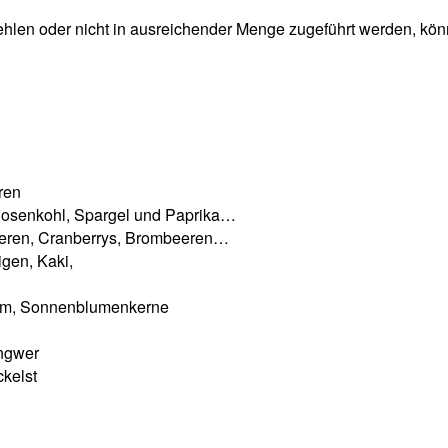
fehlen oder nicht in ausreichender Menge zugeführt werden, kö
ren
Rosenkohl, Spargel und Paprika…
eeren, Cranberrys, Brombeeren…
igen, Kaki,
sam, Sonnenblumenkerne
Ingwer
ckelst