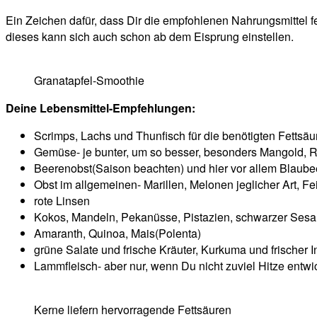
Ein Zeichen dafür, dass Dir die empfohlenen Nahrungsmittel 
dieses kann sich auch schon ab dem Eisprung einstellen.
Granatapfel-Smoothie
Deine Lebensmittel-Empfehlungen:
Scrimps, Lachs und Thunfisch für die benötigten Fettsäu
Gemüse- je bunter, um so besser, besonders Mangold, 
Beerenobst(Saison beachten) und hier vor allem Blaub
Obst im allgemeinen- Marillen, Melonen jeglicher Art, Fe
rote Linsen
Kokos, Mandeln, Pekanüsse, Pistazien, schwarzer Se
Amaranth, Quinoa, Mais(Polenta)
grüne Salate und frische Kräuter, Kurkuma und frischer 
Lammfleisch- aber nur, wenn Du nicht zuviel Hitze entwi
Kerne liefern hervorragende Fettsäuren