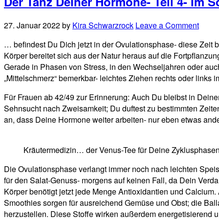
Der Tanz Deiner Hormone- Teil 4- I
27. Januar 2022
by
Kira Schwarzrock
Leave a Comment
… befindest Du Dich jetzt in der Ovulationsphase- diese Zeit b
Körper bereitet sich aus der Natur heraus auf die Fortpflanzu
Gerade in Phasen von Stress, in den Wechseljahren oder auc
„Mittelschmerz“ bemerkbar- leichtes Ziehen rechts oder links 
Für Frauen ab 42/49 zur Erinnerung: Auch Du bleibst in Deine
Sehnsucht nach Zweisamkeit; Du duftest zu bestimmten Zeite
an, dass Deine Hormone weiter arbeiten- nur eben etwas ande
Kräutermedizin… der Venus-Tee für Deine Zyklusphase
Die Ovulationsphase verlangt immer noch nach leichten Speise
für den Salat-Genuss- morgens auf keinen Fall, da Dein Verdau
Körper benötigt jetzt jede Menge Antioxidantien und Calcium.
Smoothies sorgen für ausreichend Gemüse und Obst; die Ball
herzustellen. Diese Stoffe wirken außerdem energetisierend