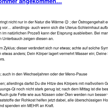
m Sommer angekommen…
ringt nicht nur in der Natur die Wärme 😉 ; der Östrogengehalt 
ng vor… allerdings- auch wenn sich die Uterus-Schleimhaut aufb
h im natürlichen Prozeß kann der Eisprung ausbleiben. Bei ma
im Unterbauch zeigen diesen an.
m Zyklus; dieser verändert sich nur etwas; achte auf solche S
n etwas anders; Dein Körper lagert vermehrt Wasser ein; Dein
rs.
n; auch in den Wechseljahren oder der Meno-Pause
n; allerdings darfst Du die Hitze des Körpers mit maßvollem G
ungs-Qi noch nicht stark genug ist; nach dem Mittag ist die bes
 Auch gute Fette wie aus Nüssen oder Ölen werden nun besser ve
aststoffe der Rohkost helfen jetzt dabei, alle überschüssigen
 und spenden ein MEHR an Kraft.