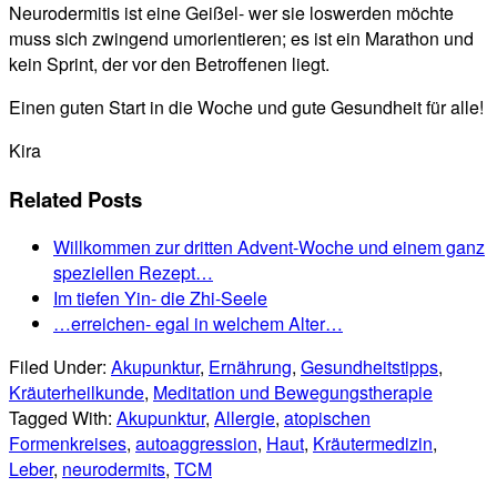
Neurodermitis ist eine Geißel- wer sie loswerden möchte
muss sich zwingend umorientieren; es ist ein Marathon und
kein Sprint, der vor den Betroffenen liegt.
Einen guten Start in die Woche und gute Gesundheit für alle!
Kira
Related Posts
Willkommen zur dritten Advent-Woche und einem ganz
speziellen Rezept…
Im tiefen Yin- die Zhi-Seele
…erreichen- egal in welchem Alter…
Filed Under:
Akupunktur
,
Ernährung
,
Gesundheitstipps
,
Kräuterheilkunde
,
Meditation und Bewegungstherapie
Tagged With:
Akupunktur
,
Allergie
,
atopischen
Formenkreises
,
autoaggression
,
Haut
,
Kräutermedizin
,
Leber
,
neurodermits
,
TCM