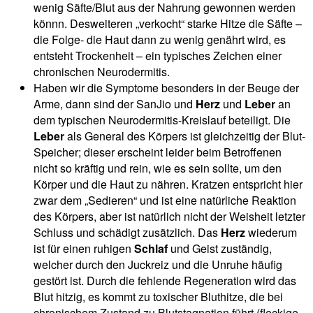
wenig Säfte/Blut aus der Nahrung gewonnen werden
könnn. Desweiteren „verkocht“ starke Hitze die Säfte –
die Folge- die Haut dann zu wenig genährt wird, es
entsteht Trockenheit – ein typisches Zeichen einer
chronischen Neurodermitis.
Haben wir die Symptome besonders in der Beuge der
Arme, dann sind der SanJio und
Herz
und
Leber
an
dem typischen Neurodermitis-Kreislauf beteiligt. Die
Leber
als General des Körpers ist gleichzeitig der Blut-
Speicher; dieser erscheint leider beim Betroffenen
nicht so kräftig und rein, wie es sein sollte, um den
Körper und die Haut zu nähren. Kratzen entspricht hier
zwar dem „Sedieren“ und ist eine natürliche Reaktion
des Körpers, aber ist natürlich nicht der Weisheit letzter
Schluss und schädigt zusätzlich. Das
Herz
wiederum
ist für einen ruhigen
Schlaf
und Geist zuständig,
welcher durch den Juckreiz und die Unruhe häufig
gestört ist. Durch die fehlende Regeneration wird das
Blut hitzig, es kommt zu toxischer Bluthitze, die bei
chronischem Zustand zu Blutstagnation führt (fleckige