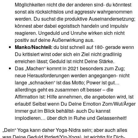
Möglichkeiten nicht die der anderen sind- du könntest
sonst als rücksichtslos und aggressiv wahrgenommen
werden. Du suchst die produktive Auseinandersetzung;
könnest aber dabei egoistisch handeln und impulsiv
reagieren. Ungeduld und Unruhe wirken sich nicht
positiv auf deine Außenwirkung aus.
Manko/Nachteil:
du bist schnell auf 180- gerade wenn
Du kritisiert wirst oder sich ein Ziel nicht gradlinig
erreichen lässt; Geduld ist nicht Deine Stärke.
Das „Machen“ kommt in 2021 besonders zum Zug;
neue Herausforderungen werden angegangen- nicht
lange „schnacken“ ist das Motto; Power ist gut…
allerdings geht es zusammen oft besser – die
Affirmation ist: Hilfe annehmen, die angeboten wird, ist
erlaubt! Selbst wenn Du Deine Emotion Zorn/Wut/Ärger
immer gut im Blick behältst- auch Du kannst
implodieren… über dich in Ruhe und Gelassenheit!
„Dein“ Yoga kann daher Yoga-Nidra sein; aber auch alles
was Deine Geduld fördert(Yin-Yoga), ist wichtig für Dich-