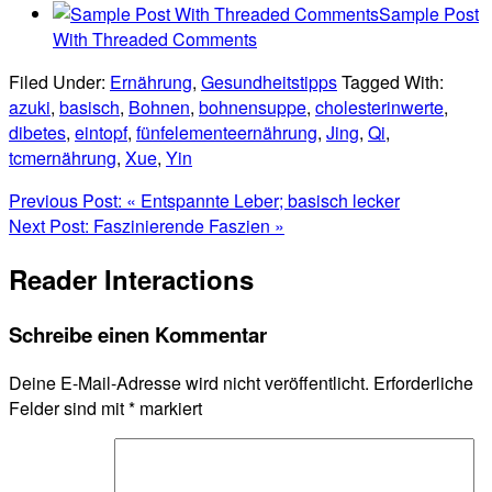
Sample Post
With Threaded Comments
Filed Under:
Ernährung
,
Gesundheitstipps
Tagged With:
azuki
,
basisch
,
Bohnen
,
bohnensuppe
,
cholesterinwerte
,
dibetes
,
eintopf
,
fünfelementeernährung
,
Jing
,
Qi
,
tcmernährung
,
Xue
,
Yin
Previous Post:
« Entspannte Leber; basisch lecker
Next Post:
Faszinierende Faszien »
Reader Interactions
Schreibe einen Kommentar
Deine E-Mail-Adresse wird nicht veröffentlicht.
Erforderliche
Felder sind mit
*
markiert