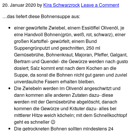
20. Januar 2020
by
Kira Schwarzrock
Leave a Comment
…das liefert diese Bohnensuppe aus:
einer gewürfelte Zwiebel, einem Esslöffel Olivenöl, je
eine Handvoll Bohnen(grün, weiß, rot, schwarz), einer
großen Kartoffel- gewürfelt, einem Bund
Suppengrünputzt und geschnitten, 250 ml
Gemüsebrühe, Bohnenkraut, Majoran, Pfeffer, Galgant,
Bertram und Quendel- die Gewürze werden nach gusto
dosiert; Salz kommt erst nach dem Kochen an die
Suppe, da sonst die Bohnen nicht gut garen und zuviel
unverdauliche Fasern erhalten bleiben.
Die Zwiebeln werden im Olivenöl angeschwitzt und
dann kommen alle anderen Zutaten dazu- diese
werden mit der Gemüsebrühe abgelöscht, danach
kommen die Gewürze und Kräuter dazu- alles bei
mittlerer Hitze weich köcheln; mit dem Schnellkochtopf
geht es schneller 😉
Die getrockneten Bohnen sollten mindestens 24