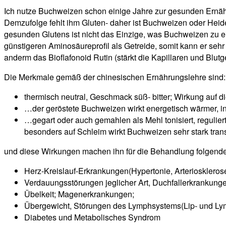
Ich nutze Buchweizen schon einige Jahre zur gesunden Ernähr
Demzufolge fehlt ihm Gluten- daher ist Buchweizen oder Heide
gesunden Glutens ist nicht das Einzige, was Buchweizen zu ei
günstigeren Aminosäureprofil als Getreide, somit kann er se
anderm das Bioflafonoid Rutin (stärkt die Kapillaren und Blutge
Die Merkmale gemäß der chinesischen Ernährungslehre sind:
thermisch neutral, Geschmack süß- bitter; Wirkung auf
…der geröstete Buchweizen wirkt energetisch wärmer, 
…gegart oder auch gemahlen als Mehl tonisiert, regulier
besonders auf Schleim wirkt Buchweizen sehr stark tra
und diese Wirkungen machen ihn für die Behandlung folgende
Herz-Kreislauf-Erkrankungen(Hypertonie, Arteriosklerose
Verdauungsstörungen jeglicher Art, Duchfallerkrankung
Übelkeit; Magenerkrankungen;
Übergewicht, Störungen des Lymphsystems(Lip- und L
Diabetes und Metabolisches Syndrom