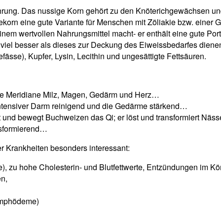
ung. Das nussige Korn gehört zu den Knöterichgewächsen und h
korn eine gute Variante für Menschen mit Zöliakie bzw. einer G
nem wertvollen Nahrungsmittel macht- er enthält eine gute Port
hr viel besser als dieses zur Deckung des Eiweissbedarfes die
fässe), Kupfer, Lysin, Lecithin und ungesättigte Fettsäuren.
 die Meridiane Milz, Magen, Gedärm und Herz…
intensiver Darm reinigend und die Gedärme stärkend…
t und bewegt Buchweizen das Qi; er löst und transformiert Näss
nsformierend…
r Krankheiten besonders interessant:
), zu hohe Cholesterin- und Blutfettwerte, Entzündungen im Kö
en,
ymphödeme)