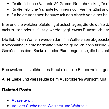
für die liebliche Variante 30 Gramm Rohrohrzucker; für 
für die liebliche Variante kommen noch Vanille, Zimt und
für beide Varianten benutze ich den Abrieb von einer ha
Eier und die weichen Zutaten gut aufschlagen, die Gewürze d
nicht zu zäh oder zu flüssig werden; ggf. etwas Buttermilch
Die lieblichen Waffeln werden dann im Waffeleisen abgebacke
Kokossahne; für die herzhafte Variante gebe ich noch frische
Gemüse aus dem Backofen oder Pfannengemüse; die herzhaften
Buchweizen- als blühendes Kraut eine tolle Bienenweide- geer
Alles Liebe und viel Freude beim Ausprobieren wünscht Kira
Related Posts
Auszeiten…
Von der Suche nach Weisheit und Wahrheit…