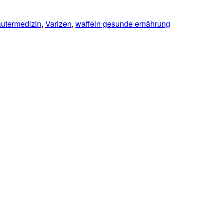
äutermedizin
,
Varizen
,
waffeln gesunde ernährung