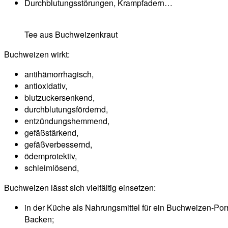
Durchblutungsstörungen, Krampfadern…
Tee aus Buchweizenkraut
Buchweizen wirkt:
antihämorrhagisch,
antioxidativ,
blutzuckersenkend,
durchblutungsfördernd,
entzündungshemmend,
gefäßstärkend,
gefäßverbessernd,
ödemprotektiv,
schleimlösend,
Buchweizen lässt sich vielfältig einsetzen:
in der Küche als Nahrungsmittel für ein Buchweizen-Por
Backen;