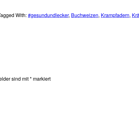
Tagged With:
#gesundundlecker
,
Buchweizen
,
Krampfadern
,
Kr
elder sind mit
*
markiert