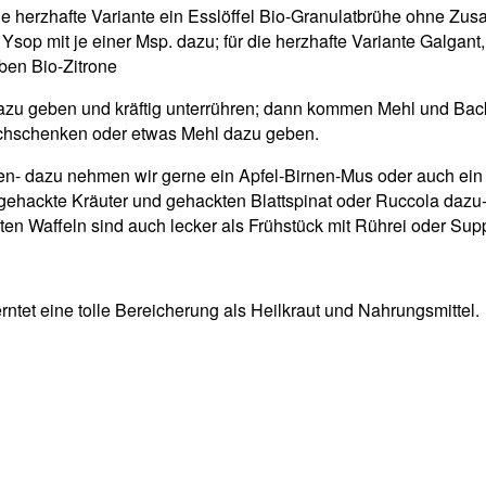
die herzhafte Variante ein Esslöffel Bio-Granulatbrühe ohne Zus
 Ysop mit je einer Msp. dazu; für die herzhafte Variante Galgan
lben Bio-Zitrone
azu geben und kräftig unterrühren; dann kommen Mehl und Backp
 nachschenken oder etwas Mehl dazu geben.
n- dazu nehmen wir gerne ein Apfel-Birnen-Mus oder auch ein 
, gehackte Kräuter und gehackten Blattspinat oder Ruccola daz
 Waffeln sind auch lecker als Frühstück mit Rührei oder Sup
ntet eine tolle Bereicherung als Heilkraut und Nahrungsmittel.