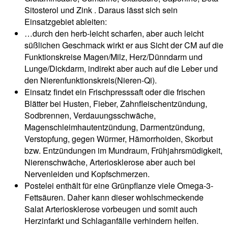
Sitosterol und Zink . Daraus lässt sich sein
Einsatzgebiet ableiten:
…durch den herb-leicht scharfen, aber auch leicht
süßlichen Geschmack wirkt er aus Sicht der CM auf die
Funktionskreise Magen/Milz, Herz/Dünndarm und
Lunge/Dickdarm, indirekt aber auch auf die Leber und
den Nierenfunktionskreis(Nieren-Qi).
Einsatz findet ein Frischpresssaft oder die frischen
Blätter bei Husten, Fieber, Zahnfleischentzündung,
Sodbrennen, Verdauungsschwäche,
Magenschleimhautentzündung, Darmentzündung,
Verstopfung, gegen Würmer, Hämorrhoiden, Skorbut
bzw. Entzündungen im Mundraum, Frühjahrsmüdigkeit,
Nierenschwäche, Arteriosklerose aber auch bei
Nervenleiden und Kopfschmerzen.
Postelei enthält für eine Grünpflanze viele Omega-3-
Fettsäuren. Daher kann dieser wohlschmeckende
Salat Arteriosklerose vorbeugen und somit auch
Herzinfarkt und Schlaganfälle verhindern helfen.