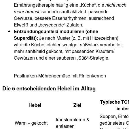
Ernährungstherapie häufig eine „Küche“, die
nicht noch
mehr bremst
, sondern sanft aktiviert: passende
Gewürze, bessere Essensrhythmen, ausreichend
Eiweiß und „bewegende“ Zutaten.
Entzündungsumfeld modulieren (ohne
Superdiät):
Je nach Muster (z. B. mit Hitzezeichen)
wird die Küche leichter, weniger süß/stark verarbeitet,
mehr sanft/mild gekocht, mit passenden Kräutern/
Gewürzen und einer sauberen „Süß“-Strategie.
Pastinaken-Möhrengemüse mit Pinienkernen
Die 5 entscheidenden Hebel im Alltag
Typische TC
Hebel
Ziel
in de
Suppen, Eintö
transformieren &
Warm + gekocht
gedünstetes 
entlasten