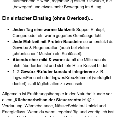
ausreichend Eiweiß, regelmäßig essen, Gewürze, die
„bewegen“ und etwas mehr Bewegung im Alltag.
Ein einfacher Einstieg (ohne Overload)…
Jeden Tag eine warme Mahlzeit:
Suppe, Eintopf,
Congee oder ein warm gegartes Gemüsegericht.
Jede Mahlzeit mit Protein-Baustein:
so unterstützt du
Gewebe & Regeneration (auch bei vielen
„chronischen“ Mustern ein Schlüssel).
Abends eher mild & warm:
damit die Mitte nachts
nicht überfordert ist und sich ein Hitze-Kessel bildet
1–2 Gewürz-/Kräuter konstant integrieren:
z. B.
Ingwer/Fenchel oder Ingwer/Kreuzkümmel (verträglich
dosiert), statt täglich alles zu wechseln
Allgemein ist Ernährungstherapie in der Naturheilkunde vor
allem „
Küchenarbeit an der Steuerzentrale
“ 😉 :
Verdauung, Wärmebalance, Nässe/Schleim-Umfeld und
Energiefluss. Wenn du warm, regelmäßig und verträglich isst