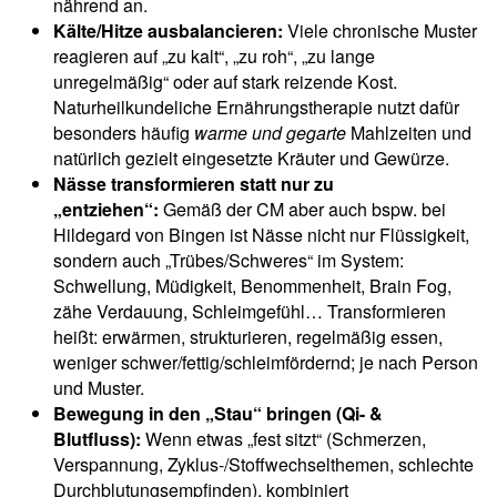
nährend an.
Kälte/Hitze ausbalancieren:
Viele chronische Muster
reagieren auf „zu kalt“, „zu roh“, „zu lange
unregelmäßig“ oder auf stark reizende Kost.
Naturheilkundeliche Ernährungstherapie nutzt dafür
besonders häufig
warme und gegarte
Mahlzeiten und
natürlich gezielt eingesetzte Kräuter und Gewürze.
Nässe transformieren statt nur zu
„entziehen“:
Gemäß der CM aber auch bspw. bei
Hildegard von Bingen ist Nässe nicht nur Flüssigkeit,
sondern auch „Trübes/Schweres“ im System:
Schwellung, Müdigkeit, Benommenheit, Brain Fog,
zähe Verdauung, Schleimgefühl… Transformieren
heißt: erwärmen, strukturieren, regelmäßig essen,
weniger schwer/fettig/schleimfördernd; je nach Person
und Muster.
Bewegung in den „Stau“ bringen (Qi- &
Blutfluss):
Wenn etwas „fest sitzt“ (Schmerzen,
Verspannung, Zyklus-/Stoffwechselthemen, schlechte
Durchblutungsempfinden), kombiniert