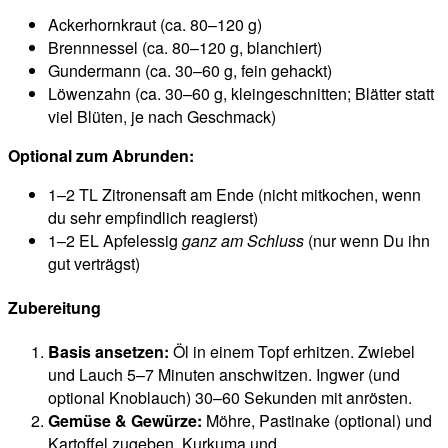
Ackerhornkraut (ca. 80–120 g)
Brennnessel (ca. 80–120 g, blanchiert)
Gundermann (ca. 30–60 g, fein gehackt)
Löwenzahn (ca. 30–60 g, kleingeschnitten; Blätter statt
viel Blüten, je nach Geschmack)
Optional zum Abrunden:
1–2 TL Zitronensaft am Ende (nicht mitkochen, wenn
du sehr empfindlich reagierst)
1–2 EL Apfelessig
ganz am Schluss
(nur wenn Du ihn
gut verträgst)
Zubereitung
Basis ansetzen:
Öl in einem Topf erhitzen. Zwiebel
und Lauch 5–7 Minuten anschwitzen. Ingwer (und
optional Knoblauch) 30–60 Sekunden mit anrösten.
Gemüse & Gewürze:
Möhre, Pastinake (optional) und
Kartoffel zugeben. Kurkuma und