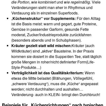
die Portion
,
wie kombiniert
und
wie regelmäßig
. Viele
Veränderungen sieht man eher in Rhythmus und
Verdauung als in einzelnen Superfoods.
„
Küchenstruktur“ vor Supplements:
Für den Alltag
ist die Basis meist: warm und gegart, gute Proteine,
Gemüse in passender Garform, gesunde Fette
moderat, Zucker/Industrieprodukte zurückfahren
(besonders abends und in Schubphasen).
Kräuter gezielt statt wild mischen:
Kräuter (auch
Wildkräuter) sind „aktive“ Bausteine. In der Praxis
kommen sie dosiert in die Suppe/den Tee, statt täglich
große Mengen in roher/nicht definierter Form(Life-
Style-Produkte…)
Verträglichkeit ist das Qualitätskriterium:
Wenn
etwas die Mitte belastet (Blähungen, Völlegefühl,
„schwere Verdauung“), muss die „Küche“ angepasst
werden; nicht durchhalten und aushalten…
Veränderung- auch in KLEIN- bringt den Durchbruch!
Beispiele für „Küchenrichtungen“ nach typischen