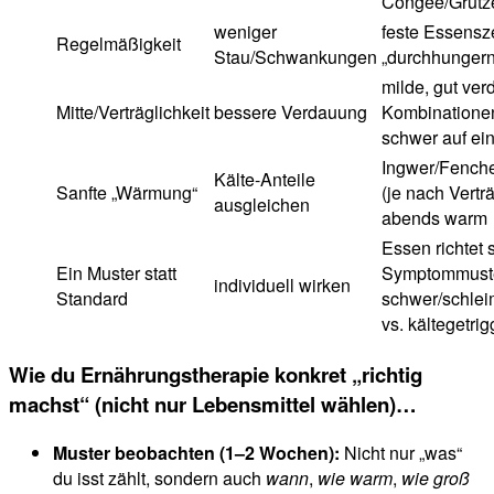
Congee/Grütz
weniger
feste Essensze
Regelmäßigkeit
Stau/Schwankungen
„durchhungern
milde, gut ver
Mitte/Verträglichkeit
bessere Verdauung
Kombinationen
schwer auf ei
Ingwer/Fench
Kälte-Anteile
Sanfte „Wärmung“
(je nach Verträ
ausgleichen
abends warm
Essen richtet 
Ein Muster statt
Symptommuster
individuell wirken
Standard
schwer/schleim
vs. kältegetrig
Wie du Ernährungstherapie konkret „richtig
machst“ (nicht nur Lebensmittel wählen)…
Muster beobachten (1–2 Wochen):
Nicht nur „was“
du isst zählt, sondern auch
wann
,
wie warm
,
wie groß