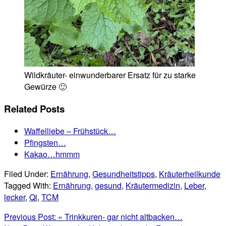
Wildkräuter- einwunderbarer Ersatz für zu starke
Gewürze 🙂
Related Posts
Waffelliebe – Frühstück…
Pfingsten…
Kakao…hmmm
Filed Under:
Ernährung
,
Gesundheitstipps
,
Kräuterheilkunde
Tagged With:
Ernährung
,
gesund
,
Kräutermedizin
,
Leber
,
lecker
,
Qi
,
TCM
Previous Post:
« Trinkkuren- gar nicht altbacken…