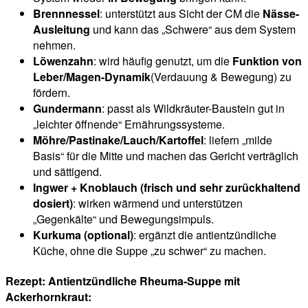
Brennnessel
: unterstützt aus Sicht der CM die
Nässe-
Ausleitung
und kann das „Schwere“ aus dem System
nehmen.
Löwenzahn
: wird häufig genutzt, um die
Funktion von
Leber/Magen-Dynamik
(Verdauung & Bewegung) zu
fördern.
Gundermann
: passt als Wildkräuter-Baustein gut in
„leichter öffnende“ Ernährungssysteme.
Möhre/Pastinake/Lauch/Kartoffel
: liefern „milde
Basis“ für die Mitte und machen das Gericht verträglich
und sättigend.
Ingwer + Knoblauch (frisch und sehr zurückhaltend
dosiert)
: wirken wärmend und unterstützen
„Gegenkälte“ und Bewegungsimpuls.
Kurkuma (optional)
: ergänzt die antientzündliche
Küche, ohne die Suppe „zu schwer“ zu machen.
Rezept: Antientzündliche Rheuma-Suppe mit
Ackerhornkraut: