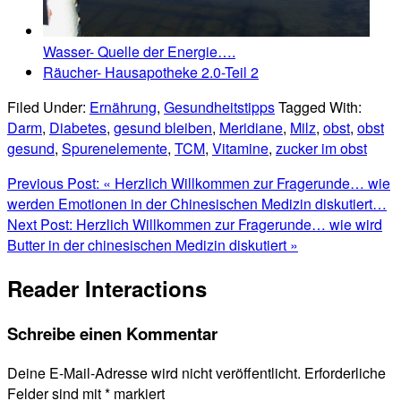
Wasser- Quelle der Energie….
Räucher- Hausapotheke 2.0-Teil 2
Filed Under:
Ernährung
,
Gesundheitstipps
Tagged With:
Darm
,
Diabetes
,
gesund bleiben
,
Meridiane
,
Milz
,
obst
,
obst
gesund
,
Spurenelemente
,
TCM
,
Vitamine
,
zucker im obst
Previous Post:
« Herzlich Willkommen zur Fragerunde… wie
werden Emotionen in der Chinesischen Medizin diskutiert…
Next Post:
Herzlich Willkommen zur Fragerunde… wie wird
Butter in der chinesischen Medizin diskutiert »
Reader Interactions
Schreibe einen Kommentar
Deine E-Mail-Adresse wird nicht veröffentlicht.
Erforderliche
Felder sind mit
*
markiert