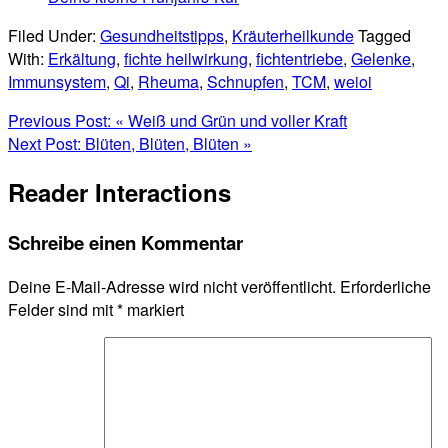
Filed Under:
Gesundheitstipps
,
Kräuterheilkunde
Tagged
With:
Erkältung
,
fichte heilwirkung
,
fichtentriebe
,
Gelenke
,
Immunsystem
,
Qi
,
Rheuma
,
Schnupfen
,
TCM
,
weioi
Previous Post:
« Weiß und Grün und voller Kraft
Next Post:
Blüten, Blüten, Blüten »
Reader Interactions
Schreibe einen Kommentar
Deine E-Mail-Adresse wird nicht veröffentlicht.
Erforderliche
Felder sind mit
*
markiert